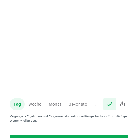
Tag
Woche
Monat
3 Monate
Jahr
Vergangene Ergebnisse und Prognosen sind kein zuverlässiger Indikator für zukünftige
Wertentwicklungen.