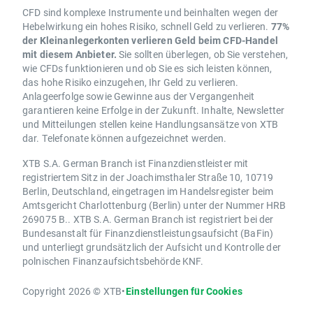
CFD sind komplexe Instrumente und beinhalten wegen der
Hebelwirkung ein hohes Risiko, schnell Geld zu verlieren.
77%
der Kleinanlegerkonten verlieren Geld beim CFD-Handel
mit diesem Anbieter.
Sie sollten überlegen, ob Sie verstehen,
wie CFDs funktionieren und ob Sie es sich leisten können,
das hohe Risiko einzugehen, Ihr Geld zu verlieren.
Anlageerfolge sowie Gewinne aus der Vergangenheit
garantieren keine Erfolge in der Zukunft. Inhalte, Newsletter
und Mitteilungen stellen keine Handlungsansätze von XTB
dar. Telefonate können aufgezeichnet werden.
XTB S.A. German Branch ist Finanzdienstleister mit
registriertem Sitz in der Joachimsthaler Straße 10, 10719
Berlin, Deutschland, eingetragen im Handelsregister beim
Amtsgericht Charlottenburg (Berlin) unter der Nummer HRB
269075 B.. XTB S.A. German Branch ist registriert bei der
Bundesanstalt für Finanzdienstleistungsaufsicht (BaFin)
und unterliegt grundsätzlich der Aufsicht und Kontrolle der
polnischen Finanzaufsichtsbehörde KNF.
Copyright 2026 © XTB
•
Einstellungen für Cookies