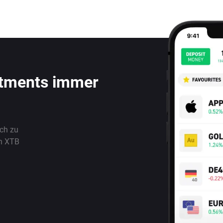
stments immer
ach zu
n XTB