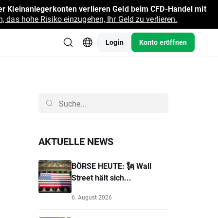
r Kleinanlegerkonten verlieren Geld beim CFD-Handel mit
, das hohe Risiko einzugehen, Ihr Geld zu verlieren.
Login
Konto eröffnen
AKTUELLE NEWS
BÖRSE HEUTE: 🗽 Wall
Street hält sich...
6. August 2026