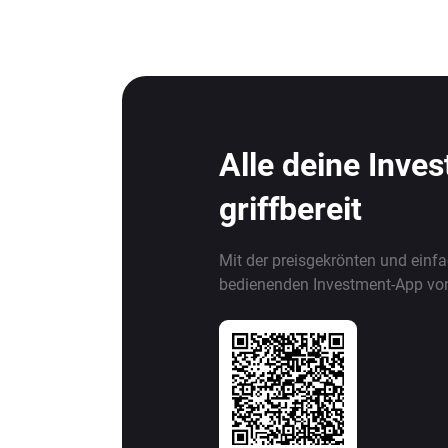
Alle deine Inve
griffbereit
Mit der preisgekrönten und einf
bedienenden Investment-App vo