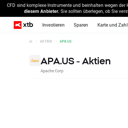
CFD sind komplexe Instrumente und beinhalten wegen der He
diesem Anbieter.
Sie sollten überlegen, ob Sie ver
Investieren
Sparen
Karte und Zah
AKTIEN
APA.US
APA.US - Aktien
Apache Corp