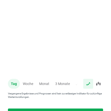
Tag
Woche
Monat
3 Monate
Jahr
Vergangene Ergebnisse und Prognosen sind kein zuverlässiger Indikator für zukünftige
Wertentwicklungen.