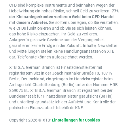
CFD sind komplexe Instrumente und beinhalten wegen der
Hebelwirkung ein hohes Risiko, schnell Geld zu verlieren.
77%
der Kleinanlegerkonten verlieren Geld beim CFD-Handel
mit diesem Anbieter.
Sie sollten überlegen, ob Sie verstehen,
wie CFDs funktionieren und ob Sie es sich leisten können,
das hohe Risiko einzugehen, Ihr Geld zu verlieren.
Anlageerfolge sowie Gewinne aus der Vergangenheit
garantieren keine Erfolge in der Zukunft. Inhalte, Newsletter
und Mitteilungen stellen keine Handlungsansätze von XTB
dar. Telefonate können aufgezeichnet werden.
XTB S.A. German Branch ist Finanzdienstleister mit
registriertem Sitz in der Joachimsthaler Straße 10, 10719
Berlin, Deutschland, eingetragen im Handelsregister beim
Amtsgericht Charlottenburg (Berlin) unter der Nummer HRB
269075 B.. XTB S.A. German Branch ist registriert bei der
Bundesanstalt für Finanzdienstleistungsaufsicht (BaFin)
und unterliegt grundsätzlich der Aufsicht und Kontrolle der
polnischen Finanzaufsichtsbehörde KNF.
Copyright 2026 © XTB
•
Einstellungen für Cookies