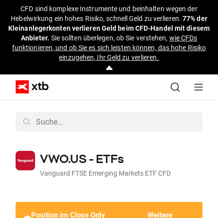
CFD sind komplexe Instrumente und beinhalten wegen der
Hebelwirkung ein hohes Risiko, schnell Geld zu verlieren.
77% der
Kleinanlegerkonten verlieren Geld beim CFD-Handel mit diesem
Anbieter.
Sie sollten überlegen, ob Sie verstehen,
wie CFDs
funktionieren, und ob Sie es sich leisten können, das hohe Risiko
einzugehen, Ihr Geld zu verlieren.
VWO.US - ETFs
Vanguard FTSE Emerging Markets ETF CFD
Position im Close Only
Weitere