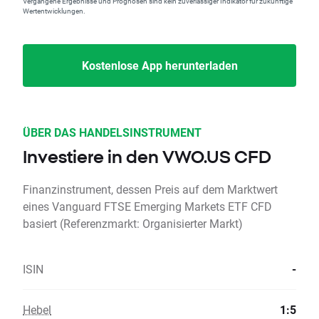
Vergangene Ergebnisse und Prognosen sind kein zuverlässiger Indikator für zukünftige
Wertentwicklungen.
Kostenlose App herunterladen
ÜBER DAS HANDELSINSTRUMENT
Investiere in den VWO.US CFD
Finanzinstrument, dessen Preis auf dem Marktwert
eines Vanguard FTSE Emerging Markets ETF CFD
basiert (Referenzmarkt: Organisierter Markt)
ISIN
-
Hebel
1:5