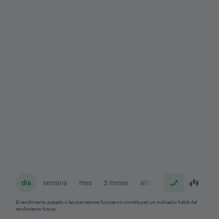
día
semana
mes
3 meses
año
El rendimiento pasado o las previsiones futuras no constituyen un indicador fiable del
rendimiento futuro.