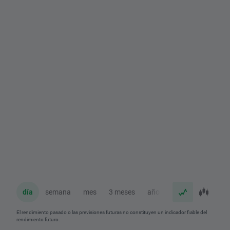
día
semana
mes
3 meses
año
El rendimiento pasado o las previsiones futuras no constituyen un indicador fiable del
rendimiento futuro.