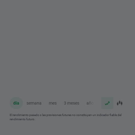
día
semana
mes
3 meses
año
El rendimiento pasado o las previsiones futuras no constituyen un indicador fiable del
rendimiento futuro.