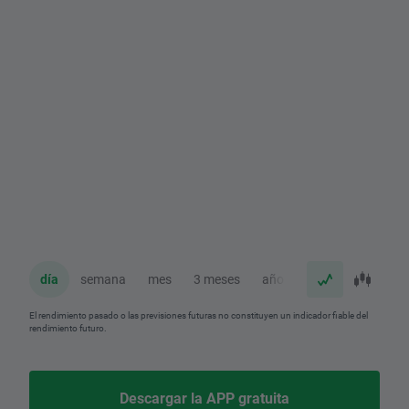
día
semana
mes
3 meses
año
El rendimiento pasado o las previsiones futuras no constituyen un indicador fiable del
rendimiento futuro.
Descargar la APP gratuita