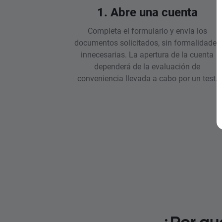
1. Abre una cuenta
Completa el formulario y envía los
documentos solicitados, sin formalidades
innecesarias. La apertura de la cuenta
dependerá de la evaluación de
conveniencia llevada a cabo por un test.
¿Por qu