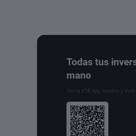
Todas tus inver
mano
Con la XTB App, intuitiva y mult