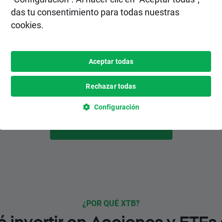
2. Realiza un depósito
das tu consentimiento para todas nuestras
cookies.
Elige el método de depósito más
conveniente para ti entre varias opciones,
inlcuyendo pagos instantáneos y
Aceptar todas
gratuitos.
Rechazar todas
Configuración
HAZTE CLIENTE
¿POR QUÉ XTB?
é invertir en Acciones y ETFs