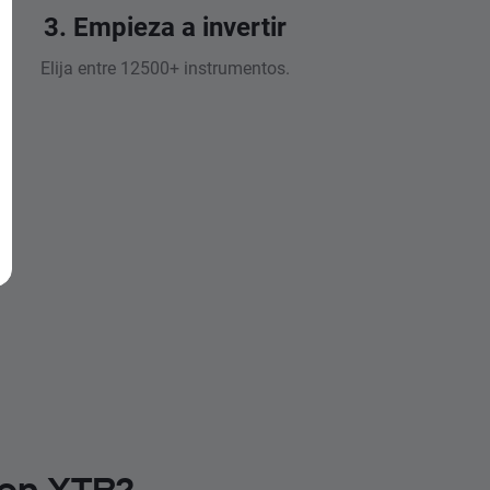
3. Empieza a invertir
Elija entre 12500+ instrumentos.
 en XTB?