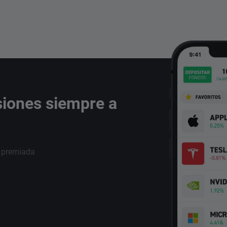
siones siempre a
i premiada