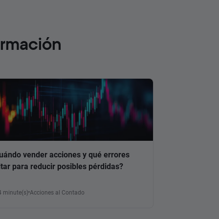
ormación
uándo vender acciones y qué errores
itar para reducir posibles pérdidas?
4 minute(s)
Acciones al Contado