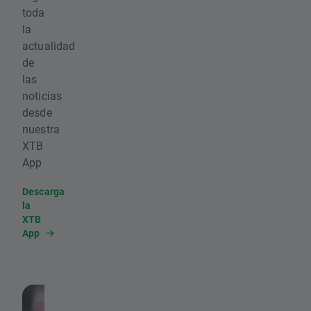
toda
la
actualidad
de
las
noticias
desde
nuestra
XTB
App
Descarga
la
XTB
App