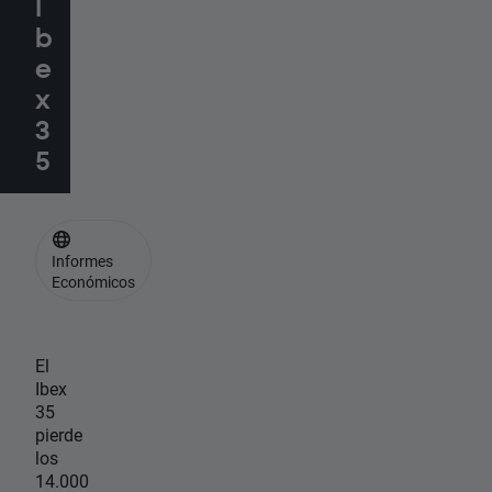
I
b
e
x
3
5
Informes
Económicos
El
Ibex
35
pierde
los
14.000