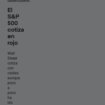
desencadene.
El
S&P
500
cotiza
en
rojo
Wall
Street
cotiza
con
caídas
aunque
poco
a
poco
ha
ido