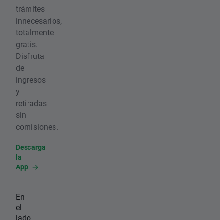
trámites
innecesarios,
totalmente
gratis.
Disfruta
de
ingresos
y
retiradas
sin
comisiones.
Descarga
la
App
En
el
lado