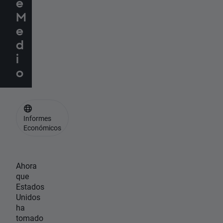
e
M
e
d
i
o
Informes
Económicos
Ahora
que
Estados
Unidos
ha
tomado