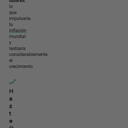
dólares
,
lo
que
impulsaría
la
inflación
mundial
y
lastraría
considerablemente
el
crecimiento.
H
a
z
t
e