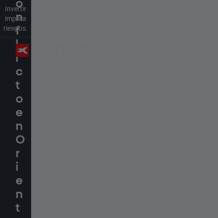
o
Invertir
n
implica
riesgos.
f
l
i
c
t
o
e
n
O
r
i
e
n
t