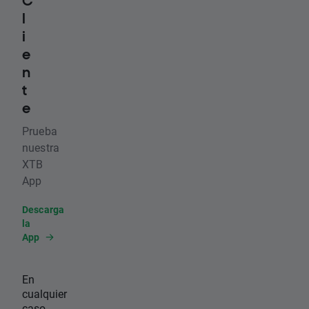
C
l
i
e
n
t
e
Prueba
nuestra
XTB
App
Descarga
la
App
En
cualquier
caso,