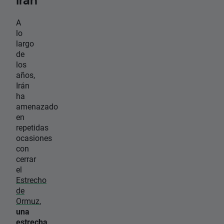
Irán
A
lo
largo
de
los
años,
Irán
ha
amenazado
en
repetidas
ocasiones
con
cerrar
el
Estrecho
de
Ormuz
,
una
estrecha