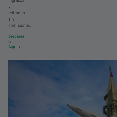
ingresos
y
retiradas
sin
comisiones.
Descarga
la
App