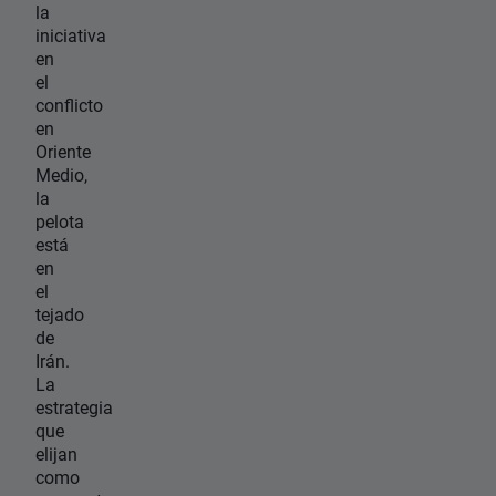
la
iniciativa
en
el
conflicto
en
Oriente
Medio,
la
pelota
está
en
el
tejado
de
Irán.
La
estrategia
que
elijan
como