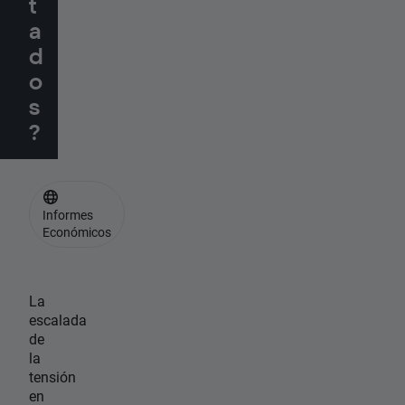
t
a
d
o
s
?
Informes
Económicos
La
escalada
de
la
tensión
en