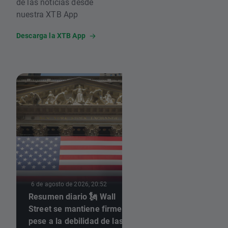
de las noticias desde
nuestra XTB App
Descarga la XTB App
6 de agosto de 2026,
6 de agosto de 2026, 20:52
Resumen diario 🗽 Wall
Las acciones de M
Street se mantiene firme
caen pese al éxito 
pese a la debilidad de las
mFLUSIVA 📉 ¿Qué 