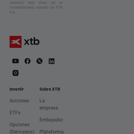
distribuir este vídeo sin el
consentimiento expreso de XTB
S.A.
Invertir
Sobre XTB
Acciones
La
empresa
ETFs
Embajador
Opciones
(Derivados)
Plataforma