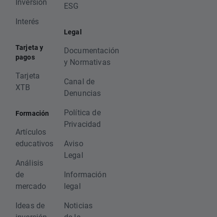
Inversión
ESG
Interés
Legal
Tarjeta y
Documentación
pagos
y Normativas
Tarjeta
Canal de
XTB
Denuncias
Política de
Formación
Privacidad
Artículos
educativos
Aviso
Legal
Análisis
de
Información
mercado
legal
Ideas de
Noticias
inversión,
de la