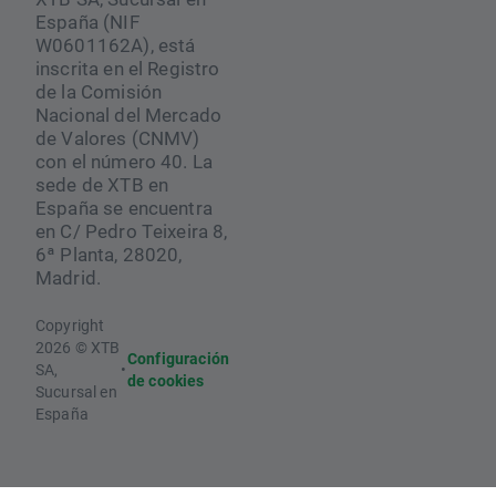
España (NIF
W0601162A), está
inscrita en el Registro
de la Comisión
Nacional del Mercado
de Valores (CNMV)
con el número 40. La
sede de XTB en
España se encuentra
en C/ Pedro Teixeira 8,
6ª Planta, 28020,
Madrid.
Copyright
2026 © XTB
Configuración
SA,
•
de cookies
Sucursal en
España