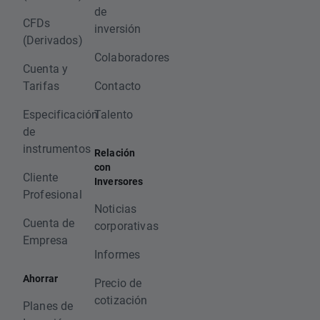
de
CFDs
inversión
(Derivados)
Colaboradores
Cuenta y
Tarifas
Contacto
Especificación
Talento
de
instrumentos
Relación
con
Cliente
Inversores
Profesional
Noticias
Cuenta de
corporativas
Empresa
Informes
Ahorrar
Precio de
cotización
Planes de