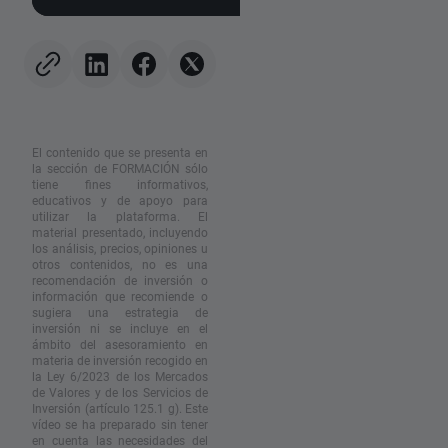
acciones de memorias y al
para el gigante del
alza del petróleo
mercado de vacuna
ARNm?
El contenido que se presenta en
la sección de FORMACIÓN sólo
tiene fines informativos,
educativos y de apoyo para
utilizar la plataforma. El
material presentado, incluyendo
los análisis, precios, opiniones u
otros contenidos, no es una
recomendación de inversión o
información que recomiende o
sugiera una estrategia de
inversión ni se incluye en el
ámbito del asesoramiento en
materia de inversión recogido en
la Ley 6/2023 de los Mercados
de Valores y de los Servicios de
Inversión (artículo 125.1 g). Este
vídeo se ha preparado sin tener
en cuenta las necesidades del