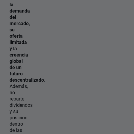
la
demanda
del
mercado,
su
oferta
limitada
y la
creencia
global
de un
futuro
descentralizado
.
Además,
no
reparte
dividendos
y su
posición
dentro
de las