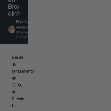
Bitc
oin?
Eryk Szmyd
Analityk
Rynków
Finansowych
Desde
su
lanzamiento
en
2009,
el
Bitcoin
ha