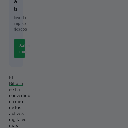
a
ti
Invertir
implica
riesgos
Saber
más
El
Bitcoin
se ha
convertido
en uno
de los
activos
digitales
más