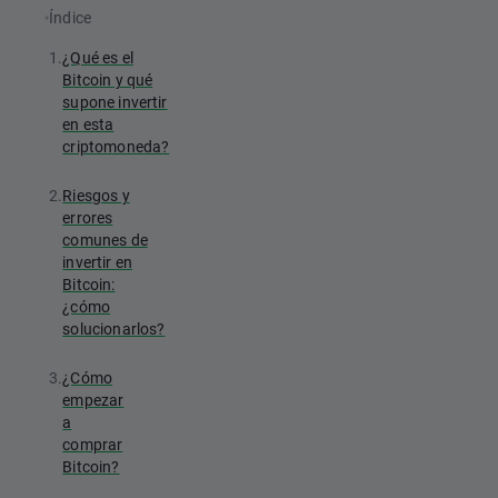
Índice
1.
¿Qué es el
Bitcoin y qué
supone invertir
en esta
criptomoneda?
2.
Riesgos y
errores
comunes de
invertir en
Bitcoin:
¿cómo
solucionarlos?
3.
¿Cómo
empezar
a
comprar
Bitcoin?