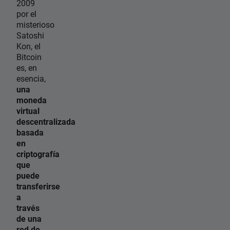
2009
por el
misterioso
Satoshi
Kon, el
Bitcoin
es, en
esencia,
una
moneda
virtual
descentralizada
basada
en
criptografía
que
puede
transferirse
a
través
de una
red de