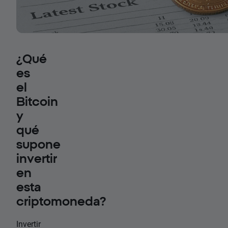
¿Qué
es
el
Bitcoin
y
qué
supone
invertir
en
esta
criptomoneda?
Invertir