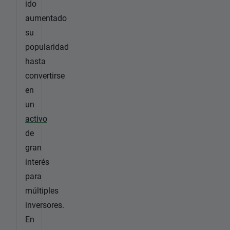
ido
aumentado
su
popularidad
hasta
convertirse
en
un
activo
de
gran
interés
para
múltiples
inversores.
En