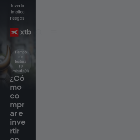
Invertir
implica
riesgos.
Tiempo
de
lectura
10
minute(s)
¿Có
mo
co
mpr
ar e
inve
rtir
en