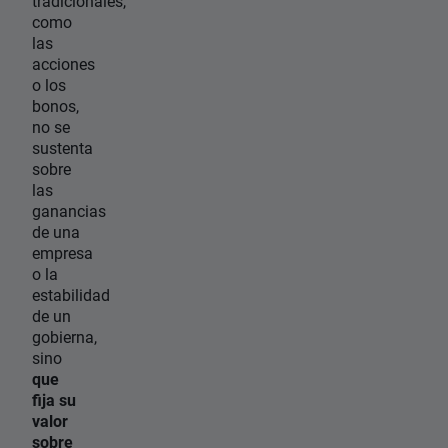
tradicionales,
como
las
acciones
o los
bonos,
no se
sustenta
sobre
las
ganancias
de una
empresa
o la
estabilidad
de un
gobierna,
sino
que
fija su
valor
sobre