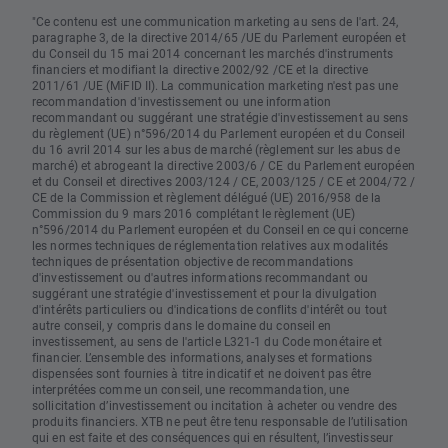
"Ce contenu est une communication marketing au sens de l'art. 24,
paragraphe 3, de la directive 2014/65 /UE du Parlement européen et
du Conseil du 15 mai 2014 concernant les marchés d'instruments
financiers et modifiant la directive 2002/92 /CE et la directive
2011/61 /UE (MiFID II). La communication marketing n'est pas une
recommandation d'investissement ou une information
recommandant ou suggérant une stratégie d'investissement au sens
du règlement (UE) n°596/2014 du Parlement européen et du Conseil
du 16 avril 2014 sur les abus de marché (règlement sur les abus de
marché) et abrogeant la directive 2003/6 / CE du Parlement européen
et du Conseil et directives 2003/124 / CE, 2003/125 / CE et 2004/72 /
CE de la Commission et règlement délégué (UE) 2016/958 de la
Commission du 9 mars 2016 complétant le règlement (UE)
n°596/2014 du Parlement européen et du Conseil en ce qui concerne
les normes techniques de réglementation relatives aux modalités
techniques de présentation objective de recommandations
d'investissement ou d'autres informations recommandant ou
suggérant une stratégie d'investissement et pour la divulgation
d'intérêts particuliers ou d'indications de conflits d'intérêt ou tout
autre conseil, y compris dans le domaine du conseil en
investissement, au sens de l'article L321-1 du Code monétaire et
financier. L’ensemble des informations, analyses et formations
dispensées sont fournies à titre indicatif et ne doivent pas être
interprétées comme un conseil, une recommandation, une
sollicitation d’investissement ou incitation à acheter ou vendre des
produits financiers. XTB ne peut être tenu responsable de l’utilisation
qui en est faite et des conséquences qui en résultent, l’investisseur