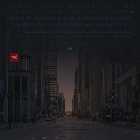
Les CFD sont des instruments complexes et présentent un risque
élevé de perte rapide en capital en raison de l'effet de levier.
77% de
comptes d'investisseurs de détail perdent de l'argent lors de la
négociation de CFD avec ce fournisseur.
Vous devez vous
assurer
que vous comprenez comment les CFD fonctionnent et
que vous pouvez vous permettre de prendre le risque probable de
perdre votre argent.