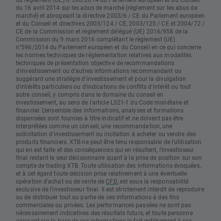
du 16 avril 2014 sur les abus de marché (règlement sur les abus de
marché) et abrogeant la directive 2003/6 / CE du Parlement européen
et du Conseil et directives 2003/124 / CE, 2003/125 / CE et 2004/72 /
CE de la Commission et règlement délégué (UE) 2016/958 de la
Commission du 9 mars 2016 complétant le règlement (UE)
n°596/2014 du Parlement européen et du Conseil en ce qui concerne
les normes techniques de réglementation relatives aux modalités
techniques de présentation objective de recommandations
d'investissement ou d'autres informations recommandant ou
suggérant une stratégie d'investissement et pour la divulgation
d'intérêts particuliers ou d'indications de conflits d'intérêt ou tout
autre conseil, y compris dans le domaine du conseil en
investissement, au sens de l'article L321-1 du Code monétaire et
financier. L’ensemble des informations, analyses et formations
dispensées sont fournies à titre indicatif et ne doivent pas être
interprétées comme un conseil, une recommandation, une
sollicitation d’investissement ou incitation à acheter ou vendre des
produits financiers. XTB ne peut être tenu responsable de l’utilisation
qui en est faite et des conséquences qui en résultent, l’investisseur
final restant le seul décisionnaire quant à la prise de position sur son
compte de trading XTB. Toute utilisation des informations évoquées,
et à cet égard toute décision prise relativement à une éventuelle
opération d’achat ou de vente de
CFD
, est sous la responsabilité
exclusive de l’investisseur final. Il est strictement interdit de reproduire
ou de distribuer tout ou partie de ces informations à des fins
commerciales ou privées. Les performances passées ne sont pas
nécessairement indicatives des résultats futurs, et toute personne
agissant sur la base de ces informations le fait entièrement à ses