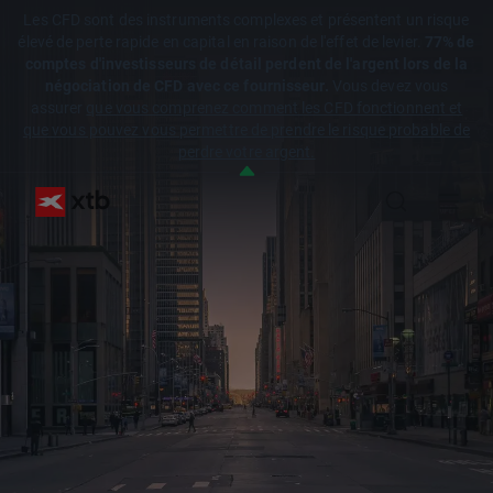
Les CFD sont des instruments complexes et présentent un risque
élevé de perte rapide en capital en raison de l'effet de levier.
77% de
comptes d'investisseurs de détail perdent de l'argent lors de la
négociation de CFD avec ce fournisseur.
Vous devez vous
assurer
que vous comprenez comment les CFD fonctionnent et
que vous pouvez vous permettre de prendre le risque probable de
perdre votre argent.