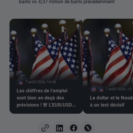
barils vs -0,37 million de barils précédemment
7 août 2026, 14:36
7 août 2026, 13
Les chiffres de l'emploi
sont bien en deçà des
Le dollar et le Nas
prévisions ! 🚨 L'EUR/USD
à un test décisif
s'envole 📈