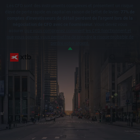
Les CFD sont des instruments complexes et présentent un risque
élevé de perte rapide en capital en raison de l'effet de levier.
77% de
comptes d'investisseurs de détail perdent de l'argent lors de la
négociation de CFD avec ce fournisseur.
Vous devez vous
assurer
que vous comprenez comment les CFD fonctionnent et
que vous pouvez vous permettre de prendre le risque probable de
perdre votre argent.