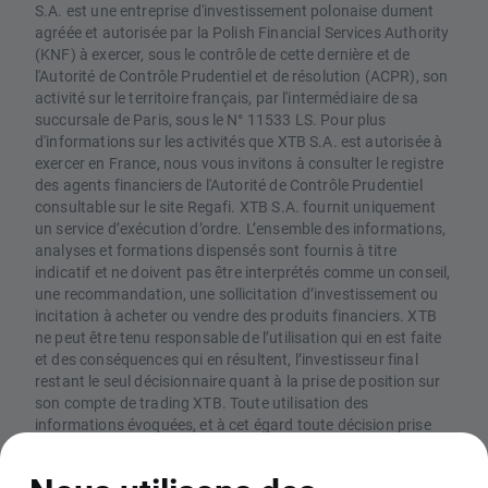
S.A. est une entreprise d'investissement polonaise dument
agréée et autorisée par la Polish Financial Services Authority
(KNF) à exercer, sous le contrôle de cette dernière et de
l'Autorité de Contrôle Prudentiel et de résolution (ACPR), son
activité sur le territoire français, par l'intermédiaire de sa
succursale de Paris, sous le N° 11533 LS. Pour plus
d'informations sur les activités que XTB S.A. est autorisée à
exercer en France, nous vous invitons à consulter le registre
des agents financiers de l'Autorité de Contrôle Prudentiel
consultable sur le site Regafi. XTB S.A. fournit uniquement
un service d’exécution d’ordre. L’ensemble des informations,
analyses et formations dispensés sont fournis à titre
indicatif et ne doivent pas être interprétés comme un conseil,
une recommandation, une sollicitation d’investissement ou
incitation à acheter ou vendre des produits financiers. XTB
ne peut être tenu responsable de l’utilisation qui en est faite
et des conséquences qui en résultent, l’investisseur final
restant le seul décisionnaire quant à la prise de position sur
son compte de trading XTB. Toute utilisation des
informations évoquées, et à cet égard toute décision prise
relativement à une éventuelle opération d’achat ou de vente
de CFD, est sous la responsabilité exclusive de l’investisseur