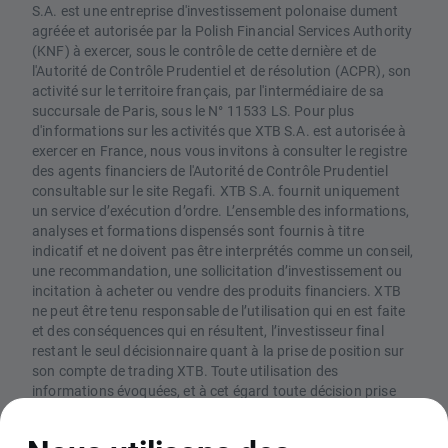
S.A. est une entreprise d'investissement polonaise dument
agréée et autorisée par la Polish Financial Services Authority
(KNF) à exercer, sous le contrôle de cette dernière et de
l'Autorité de Contrôle Prudentiel et de résolution (ACPR), son
activité sur le territoire français, par l'intermédiaire de sa
succursale de Paris, sous le N° 11533 LS. Pour plus
d'informations sur les activités que XTB S.A. est autorisée à
exercer en France, nous vous invitons à consulter le registre
des agents financiers de l'Autorité de Contrôle Prudentiel
consultable sur le site Regafi. XTB S.A. fournit uniquement
un service d’exécution d’ordre. L’ensemble des informations,
analyses et formations dispensés sont fournis à titre
indicatif et ne doivent pas être interprétés comme un conseil,
une recommandation, une sollicitation d’investissement ou
incitation à acheter ou vendre des produits financiers. XTB
ne peut être tenu responsable de l’utilisation qui en est faite
et des conséquences qui en résultent, l’investisseur final
restant le seul décisionnaire quant à la prise de position sur
son compte de trading XTB. Toute utilisation des
informations évoquées, et à cet égard toute décision prise
relativement à une éventuelle opération d’achat ou de vente
de CFD, est sous la responsabilité exclusive de l’investisseur