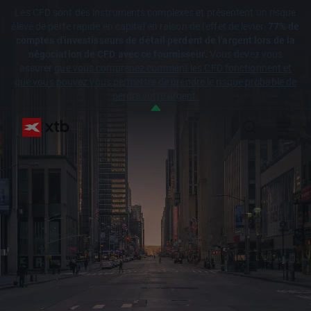
Les CFD sont des instruments complexes et présentent un risque
élevé de perte rapide en capital en raison de l'effet de levier.
77% de
comptes d'investisseurs de détail perdent de l'argent lors de la
négociation de CFD avec ce fournisseur.
Vous devez vous
assurer
que vous comprenez comment les CFD fonctionnent et
que vous pouvez vous permettre de prendre le risque probable de
perdre votre argent.