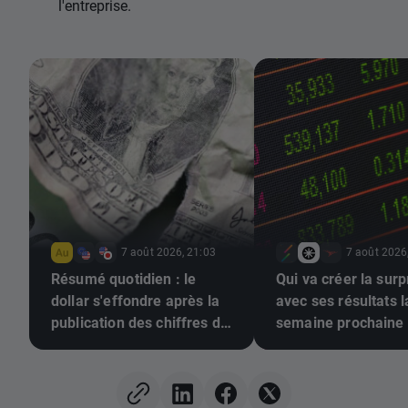
l'entreprise.
7 août 2026, 21:03
7 août 2026
Résumé quotidien : le
Qui va créer la surp
dollar s'effondre après la
avec ses résultats l
publication des chiffres de
semaine prochaine 
l'emploi, l'or repart à la
(07/08/2026)
hausse