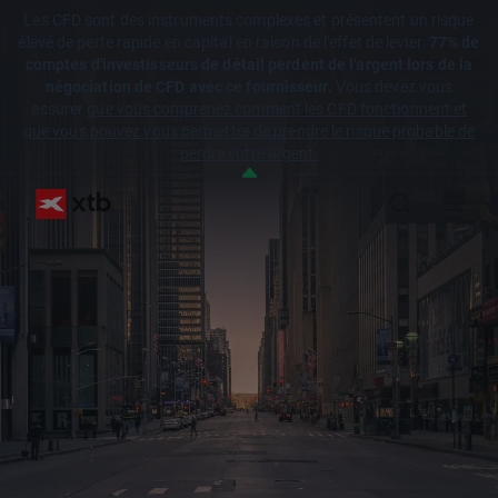
Les CFD sont des instruments complexes et présentent un risque
élevé de perte rapide en capital en raison de l'effet de levier.
77% de
comptes d'investisseurs de détail perdent de l'argent lors de la
négociation de CFD avec ce fournisseur.
Vous devez vous
assurer
que vous comprenez comment les CFD fonctionnent et
que vous pouvez vous permettre de prendre le risque probable de
perdre votre argent.