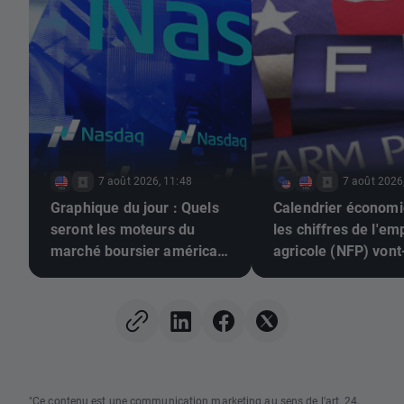
7 août 2026, 11:48
7 août 2026
Graphique du jour : Quels
Calendrier économi
seront les moteurs du
les chiffres de l'em
marché boursier américain
agricole (NFP) vont-
? (07/08/2026)
faire bouger le mar
(07/08/2026)
"Ce contenu est une communication marketing au sens de l'art. 24,