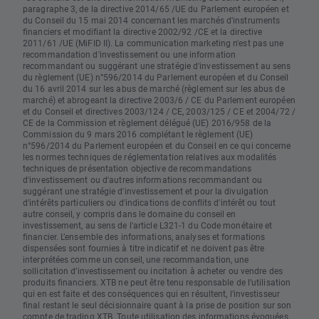
paragraphe 3, de la directive 2014/65 /UE du Parlement européen et
du Conseil du 15 mai 2014 concernant les marchés d'instruments
financiers et modifiant la directive 2002/92 /CE et la directive
2011/61 /UE (MiFID II). La communication marketing n'est pas une
recommandation d'investissement ou une information
recommandant ou suggérant une stratégie d'investissement au sens
du règlement (UE) n°596/2014 du Parlement européen et du Conseil
du 16 avril 2014 sur les abus de marché (règlement sur les abus de
marché) et abrogeant la directive 2003/6 / CE du Parlement européen
et du Conseil et directives 2003/124 / CE, 2003/125 / CE et 2004/72 /
CE de la Commission et règlement délégué (UE) 2016/958 de la
Commission du 9 mars 2016 complétant le règlement (UE)
n°596/2014 du Parlement européen et du Conseil en ce qui concerne
les normes techniques de réglementation relatives aux modalités
techniques de présentation objective de recommandations
d'investissement ou d'autres informations recommandant ou
suggérant une stratégie d'investissement et pour la divulgation
d'intérêts particuliers ou d'indications de conflits d'intérêt ou tout
autre conseil, y compris dans le domaine du conseil en
investissement, au sens de l'article L321-1 du Code monétaire et
financier. L’ensemble des informations, analyses et formations
dispensées sont fournies à titre indicatif et ne doivent pas être
interprétées comme un conseil, une recommandation, une
sollicitation d’investissement ou incitation à acheter ou vendre des
produits financiers. XTB ne peut être tenu responsable de l’utilisation
qui en est faite et des conséquences qui en résultent, l’investisseur
final restant le seul décisionnaire quant à la prise de position sur son
compte de trading XTB. Toute utilisation des informations évoquées,