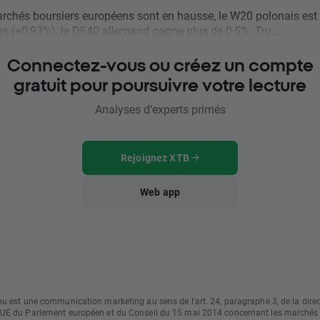
chés boursiers européens sont en hausse, le W20 polonais est 
ns (+0,93%), le DE40 allemand gagne plus de 0,5%. Tru...
Connectez-vous ou créez un compte
gratuit pour poursuivre votre lecture
Analyses d’experts primés
Rejoignez XTB
Web app
u est une communication marketing au sens de l'art. 24, paragraphe 3, de la direc
UE du Parlement européen et du Conseil du 15 mai 2014 concernant les marchés