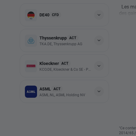
Les mar
des gai
DE40
CFD
Thyssenkrupp
ACT
TKA.DE, Thyssenkrupp AG
Kloeckner
ACT
KCO.DE, Kloeckner & Co SE - Preference Shares
ASML
ACT
ASML.NL, ASML Holding NV
"Ce conten
2014/65 /