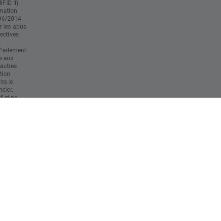
FID II).
mation
596/2014
r les abus
ectives
)
Parlement
s aux
'autres
tion
ans le
cier.
f et ne
 tenu
r final
ute
 éventuelle
al. Il est
ns
s des
nt à ses
erte
ent de
s
 risque
au capital