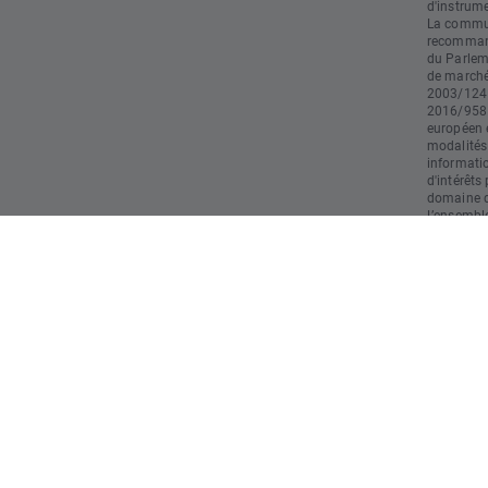
d'instrume
La commun
recommand
du Parlem
de marché)
2003/124 
2016/958 
européen e
modalités
informati
d'intérêts
domaine du
L’ensemble
doivent pa
d’investis
responsabl
restant le
utilisatio
opération
strictemen
commercia
résultats 
risques et
rapide en 
l'argent l
comprenez
probable 
investi."