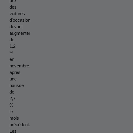
prix 
des 
voitures 
d'occasion 
devant 
augmenter 
de 
1,2 
% 
en 
novembre, 
après 
une 
hausse 
de 
2,7 
% 
le 
mois 
précédent. 
Les 