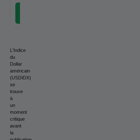
Télécharger l'application
gratuite
L'Indice 
du 
Dollar 
américain 
(USDIDX) 
se 
trouve 
à 
un 
moment 
critique 
avant 
la 
publication 