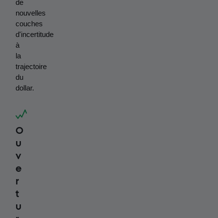
de 
nouvelles 
couches 
d'incertitude 
à 
la 
trajectoire 
du 
dollar.
O
u
v
e
r
t
u