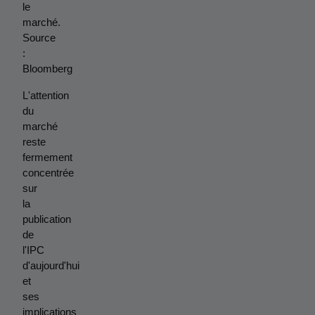
le 
marché. 
Source 
: 
Bloomberg
L'attention 
du 
marché 
reste 
fermement 
concentrée 
sur 
la 
publication 
de 
l'IPC 
d'aujourd'hui 
et 
ses 
implications 