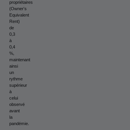
propriétaires 
(Owner's 
Equivalent 
Rent) 
de 
0,3 
à 
0,4 
%, 
maintenant 
ainsi 
un 
rythme 
supérieur 
à 
celui 
observé 
avant 
la 
pandémie.