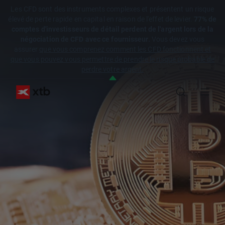
Les CFD sont des instruments complexes et présentent un risque
élevé de perte rapide en capital en raison de l'effet de levier.
77% de
comptes d'investisseurs de détail perdent de l'argent lors de la
négociation de CFD avec ce fournisseur.
Vous devez vous
assurer
que vous comprenez comment les CFD fonctionnent et
que vous pouvez vous permettre de prendre le risque probable de
perdre votre argent.