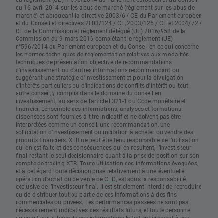
du 16 avril 2014 sur les abus de marché (règlement sur les abus de
marché) et abrogeant la directive 2003/6 / CE du Parlement européen
et du Conseil et directives 2003/124 / CE, 2003/125 / CE et 2004/72 /
CE de la Commission et règlement délégué (UE) 2016/958 de la
Commission du 9 mars 2016 complétant le règlement (UE)
n°596/2014 du Parlement européen et du Conseil en ce qui concerne
les normes techniques de réglementation relatives aux modalités
techniques de présentation objective de recommandations
d'investissement ou d'autres informations recommandant ou
suggérant une stratégie d'investissement et pour la divulgation
d'intérêts particuliers ou d'indications de conflits d'intérêt ou tout
autre conseil, y compris dans le domaine du conseil en
investissement, au sens de l'article L321-1 du Code monétaire et
financier. L’ensemble des informations, analyses et formations
dispensées sont fournies à titre indicatif et ne doivent pas être
interprétées comme un conseil, une recommandation, une
sollicitation d’investissement ou incitation à acheter ou vendre des
produits financiers. XTB ne peut être tenu responsable de l’utilisation
qui en est faite et des conséquences qui en résultent, l’investisseur
final restant le seul décisionnaire quant à la prise de position sur son
compte de trading XTB. Toute utilisation des informations évoquées,
et à cet égard toute décision prise relativement à une éventuelle
opération d’achat ou de vente de
CFD
, est sous la responsabilité
exclusive de l’investisseur final. Il est strictement interdit de reproduire
ou de distribuer tout ou partie de ces informations à des fins
commerciales ou privées. Les performances passées ne sont pas
nécessairement indicatives des résultats futurs, et toute personne
agissant sur la base de ces informations le fait entièrement à ses