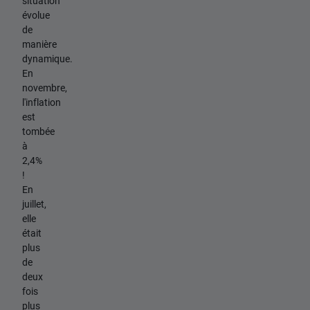
situation
évolue
de
manière
dynamique.
En
novembre,
l'inflation
est
tombée
à
2,4%
!
En
juillet,
elle
était
plus
de
deux
fois
plus