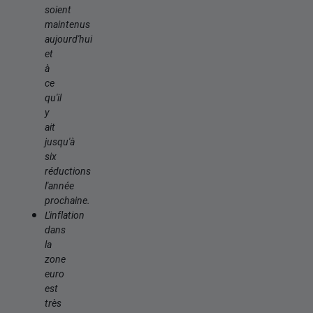
soient
maintenus
aujourd'hui
et
à
ce
qu'il
y
ait
jusqu'à
six
réductions
l'année
prochaine.
L'inflation
dans
la
zone
euro
est
très