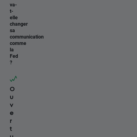
va-
t-
elle
changer
sa
communication
comme
la
Fed
?
O
u
v
e
r
t
u