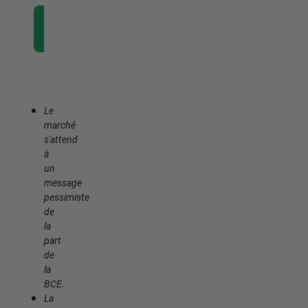
Télécharger l'application
gratuite
Le
marché
s'attend
à
un
message
pessimiste
de
la
part
de
la
BCE.
La