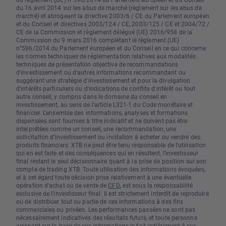
du 16 avril 2014 sur les abus de marché (règlement sur les abus de
marché) et abrogeant la directive 2003/6 / CE du Parlement européen
et du Conseil et directives 2003/124 / CE, 2003/125 / CE et 2004/72 /
CE de la Commission et règlement délégué (UE) 2016/958 de la
Commission du 9 mars 2016 complétant le règlement (UE)
n°596/2014 du Parlement européen et du Conseil en ce qui concerne
les normes techniques de réglementation relatives aux modalités
techniques de présentation objective de recommandations
d'investissement ou d'autres informations recommandant ou
suggérant une stratégie d'investissement et pour la divulgation
d'intérêts particuliers ou d'indications de conflits d'intérêt ou tout
autre conseil, y compris dans le domaine du conseil en
investissement, au sens de l'article L321-1 du Code monétaire et
financier. L’ensemble des informations, analyses et formations
dispensées sont fournies à titre indicatif et ne doivent pas être
interprétées comme un conseil, une recommandation, une
sollicitation d’investissement ou incitation à acheter ou vendre des
produits financiers. XTB ne peut être tenu responsable de l’utilisation
qui en est faite et des conséquences qui en résultent, l’investisseur
final restant le seul décisionnaire quant à la prise de position sur son
compte de trading XTB. Toute utilisation des informations évoquées,
et à cet égard toute décision prise relativement à une éventuelle
opération d’achat ou de vente de
CFD
, est sous la responsabilité
exclusive de l’investisseur final. Il est strictement interdit de reproduire
ou de distribuer tout ou partie de ces informations à des fins
commerciales ou privées. Les performances passées ne sont pas
nécessairement indicatives des résultats futurs, et toute personne
agissant sur la base de ces informations le fait entièrement à ses