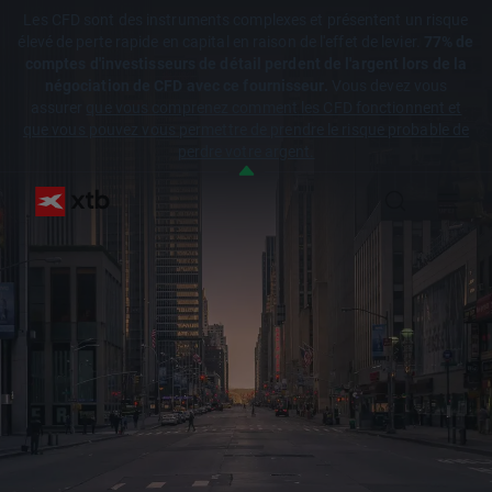
Les CFD sont des instruments complexes et présentent un risque
élevé de perte rapide en capital en raison de l'effet de levier.
77% de
comptes d'investisseurs de détail perdent de l'argent lors de la
négociation de CFD avec ce fournisseur.
Vous devez vous
assurer
que vous comprenez comment les CFD fonctionnent et
que vous pouvez vous permettre de prendre le risque probable de
perdre votre argent.