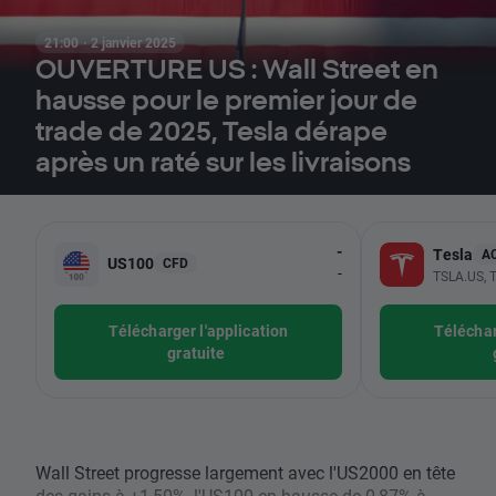
21:00 · 2 janvier 2025
OUVERTURE US : Wall Street en
hausse pour le premier jour de
trade de 2025, Tesla dérape
après un raté sur les livraisons
-
Tesla
A
US100
CFD
-
TSLA.US, T
Télécharger l'application
Téléchar
gratuite
Wall Street progresse largement avec l'US2000 en tête
des gains à +1,50%, l'US100 en hausse de 0,87% à