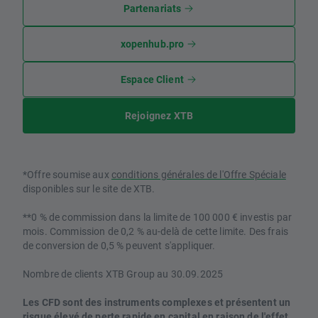
Partenariats
xopenhub.pro
Espace Client
Rejoignez XTB
*Offre soumise aux
conditions générales de l'Offre Spéciale
disponibles sur le site de XTB.
**0 % de commission dans la limite de 100 000 € investis par
mois. Commission de 0,2 % au-delà de cette limite. Des frais
de conversion de 0,5 % peuvent s'appliquer.
Nombre de clients XTB Group au 30.09.2025
Les CFD sont des instruments complexes et présentent un
risque élevé de perte rapide en capital en raison de l'effet