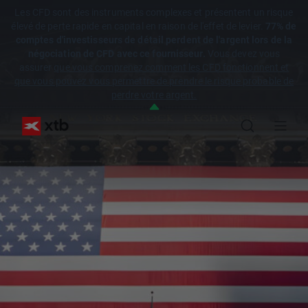
Les CFD sont des instruments complexes et présentent un risque
élevé de perte rapide en capital en raison de l'effet de levier.
77% de
comptes d'investisseurs de détail perdent de l'argent lors de la
négociation de CFD avec ce fournisseur.
Vous devez vous
assurer
que vous comprenez comment les CFD fonctionnent et
que vous pouvez vous permettre de prendre le risque probable de
perdre votre argent.