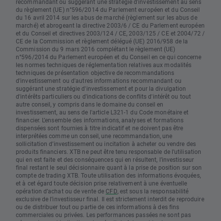
recommandant ou suggérant une stratégie d'investissement au sens
du règlement (UE) n°596/2014 du Parlement européen et du Conseil
du 16 avril 2014 sur les abus de marché (règlement sur les abus de
marché) et abrogeant la directive 2003/6 / CE du Parlement européen
et du Conseil et directives 2003/124 / CE, 2003/125 / CE et 2004/72 /
CE de la Commission et règlement délégué (UE) 2016/958 de la
Commission du 9 mars 2016 complétant le règlement (UE)
n°596/2014 du Parlement européen et du Conseil en ce qui concerne
les normes techniques de réglementation relatives aux modalités
techniques de présentation objective de recommandations
d'investissement ou d'autres informations recommandant ou
suggérant une stratégie d'investissement et pour la divulgation
d'intérêts particuliers ou d'indications de conflits d'intérêt ou tout
autre conseil, y compris dans le domaine du conseil en
investissement, au sens de l'article L321-1 du Code monétaire et
financier. L’ensemble des informations, analyses et formations
dispensées sont fournies à titre indicatif et ne doivent pas être
interprétées comme un conseil, une recommandation, une
sollicitation d’investissement ou incitation à acheter ou vendre des
produits financiers. XTB ne peut être tenu responsable de l’utilisation
qui en est faite et des conséquences qui en résultent, l’investisseur
final restant le seul décisionnaire quant à la prise de position sur son
compte de trading XTB. Toute utilisation des informations évoquées,
et à cet égard toute décision prise relativement à une éventuelle
opération d’achat ou de vente de
CFD
, est sous la responsabilité
exclusive de l’investisseur final. Il est strictement interdit de reproduire
ou de distribuer tout ou partie de ces informations à des fins
commerciales ou privées. Les performances passées ne sont pas