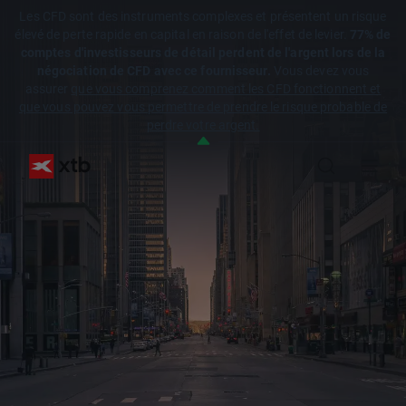
Les CFD sont des instruments complexes et présentent un risque
élevé de perte rapide en capital en raison de l'effet de levier.
77% de
comptes d'investisseurs de détail perdent de l'argent lors de la
négociation de CFD avec ce fournisseur.
Vous devez vous
assurer
que vous comprenez comment les CFD fonctionnent et
que vous pouvez vous permettre de prendre le risque probable de
perdre votre argent.