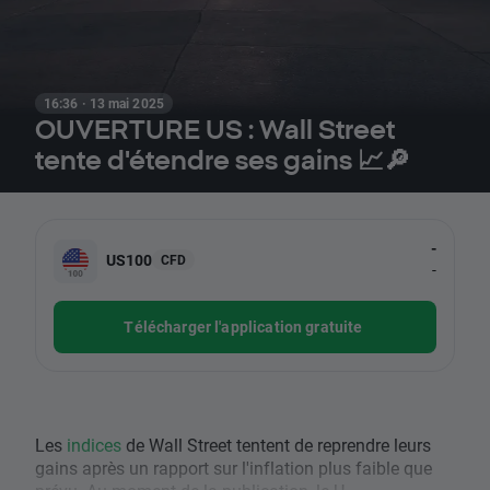
16:36 · 13 mai 2025
OUVERTURE US : Wall Street
tente d'étendre ses gains 📈🔎
-
US100
CFD
-
Télécharger l'application gratuite
Les
indices
de Wall Street tentent de reprendre leurs
gains après un rapport sur l'inflation plus faible que