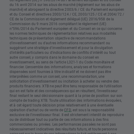
du 16 avril 2014 sur les abus de marché (règlement sur les abus de
marché) et abrogeant la directive 2003/6 / CE du Parlement européen
et du Conseil et directives 2003/124 / CE, 2003/125 / CE et 2004/72 /
CE de la Commission et règlement délégué (UE) 2016/958 de la
Commission du 9 mars 2016 complétant le règlement (UE)
n°596/2014 du Parlement européen et du Conseil en ce qui concerne
les normes techniques de réglementation relatives aux modalités
techniques de présentation objective de recommandations
d'investissement ou d'autres informations recommandant ou
suggérant une stratégie d'investissement et pour la divulgation
d'intérêts particuliers ou d'indications de conflits d'intérêt ou tout
autre conseil, y compris dans le domaine du conseil en
investissement, au sens de l'article L321-1 du Code monétaire et
financier. L’ensemble des informations, analyses et formations
dispensées sont fournies à titre indicatif et ne doivent pas être
interprétées comme un conseil, une recommandation, une
sollicitation d’investissement ou incitation à acheter ou vendre des
produits financiers. XTB ne peut être tenu responsable de l’utilisation
qui en est faite et des conséquences qui en résultent, l’investisseur
final restant le seul décisionnaire quant à la prise de position sur son
compte de trading XTB. Toute utilisation des informations évoquées,
et à cet égard toute décision prise relativement à une éventuelle
opération d’achat ou de vente de
CFD
, est sous la responsabilité
exclusive de l’investisseur final. Il est strictement interdit de reproduire
ou de distribuer tout ou partie de ces informations à des fins
commerciales ou privées. Les performances passées ne sont pas
nécessairement indicatives des résultats futurs, et toute personne
agissant sur la base de ces informations le fait entièrement à ses