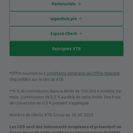
Partenariats
xopenhub.pro
Espace Client
Rejoignez XTB
*Offre soumise aux
conditions générales de l'Offre Spéciale
disponibles sur le site de XTB.
**0 % de commission dans la limite de 100 000 € investis par
mois. Commission de 0,2 % au-delà de cette limite. Des frais
de conversion de 0,5 % peuvent s'appliquer.
Nombre de clients XTB Group au 30.09.2025
Les CFD sont des instruments complexes et présentent un
risque élevé de perte rapide en capital en raison de l'effet