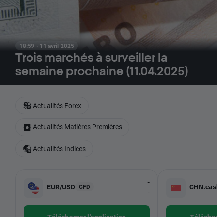
18:59 · 11 avril 2025
Trois marchés à surveiller la
semaine prochaine (11.04.2025)
Actualités Forex
Actualités Matières Premières
Actualités Indices
-
EUR/USD
CHN.cas
CFD
-
Télécharger l'application
Téléchar