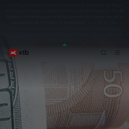
Les CFD sont des instruments complexes et présentent un risque
élevé de perte rapide en capital en raison de l'effet de levier.
77% de
comptes d'investisseurs de détail perdent de l'argent lors de la
négociation de CFD avec ce fournisseur.
Vous devez vous
assurer
que vous comprenez comment les CFD fonctionnent et
que vous pouvez vous permettre de prendre le risque probable de
perdre votre argent.