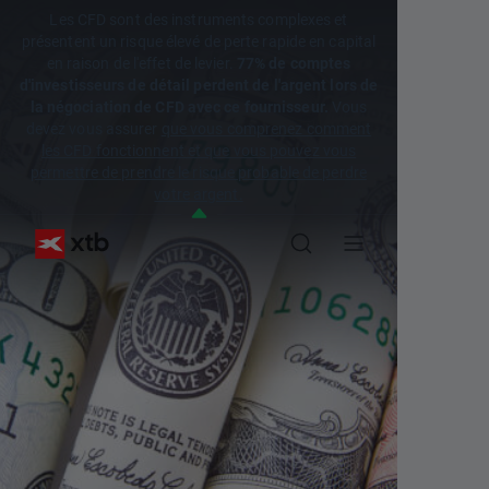
Les CFD sont des instruments complexes et
présentent un risque élevé de perte rapide en capital
en raison de l'effet de levier.
77% de comptes
d'investisseurs de détail perdent de l'argent lors de
la négociation de CFD avec ce fournisseur.
Vous
devez vous assurer
que vous comprenez comment
les CFD fonctionnent et que vous pouvez vous
permettre de prendre le risque probable de perdre
votre argent.