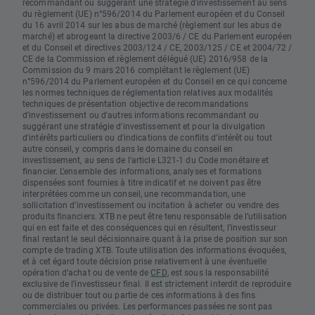
recommandant ou suggérant une stratégie d'investissement au sens
du règlement (UE) n°596/2014 du Parlement européen et du Conseil
du 16 avril 2014 sur les abus de marché (règlement sur les abus de
marché) et abrogeant la directive 2003/6 / CE du Parlement européen
et du Conseil et directives 2003/124 / CE, 2003/125 / CE et 2004/72 /
CE de la Commission et règlement délégué (UE) 2016/958 de la
Commission du 9 mars 2016 complétant le règlement (UE)
n°596/2014 du Parlement européen et du Conseil en ce qui concerne
les normes techniques de réglementation relatives aux modalités
techniques de présentation objective de recommandations
d'investissement ou d'autres informations recommandant ou
suggérant une stratégie d'investissement et pour la divulgation
d'intérêts particuliers ou d'indications de conflits d'intérêt ou tout
autre conseil, y compris dans le domaine du conseil en
investissement, au sens de l'article L321-1 du Code monétaire et
financier. L’ensemble des informations, analyses et formations
dispensées sont fournies à titre indicatif et ne doivent pas être
interprétées comme un conseil, une recommandation, une
sollicitation d’investissement ou incitation à acheter ou vendre des
produits financiers. XTB ne peut être tenu responsable de l’utilisation
qui en est faite et des conséquences qui en résultent, l’investisseur
final restant le seul décisionnaire quant à la prise de position sur son
compte de trading XTB. Toute utilisation des informations évoquées,
et à cet égard toute décision prise relativement à une éventuelle
opération d’achat ou de vente de
CFD
, est sous la responsabilité
exclusive de l’investisseur final. Il est strictement interdit de reproduire
ou de distribuer tout ou partie de ces informations à des fins
commerciales ou privées. Les performances passées ne sont pas