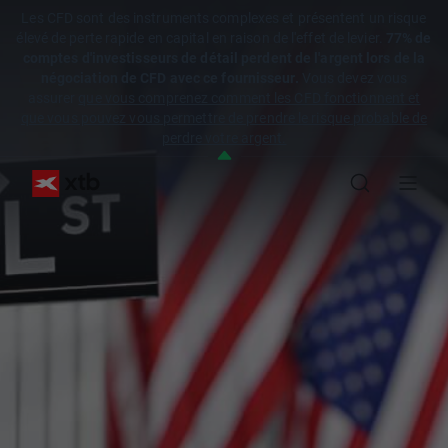
Les CFD sont des instruments complexes et présentent un risque
élevé de perte rapide en capital en raison de l'effet de levier.
77% de
comptes d'investisseurs de détail perdent de l'argent lors de la
négociation de CFD avec ce fournisseur.
Vous devez vous
assurer
que vous comprenez comment les CFD fonctionnent et
que vous pouvez vous permettre de prendre le risque probable de
perdre votre argent.