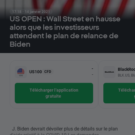
17:18 · 14 janvier 2021
US OPEN : Wall Street en hausse
alors que les investisseurs
attendent le plan de relance de
Biden
-
BlackRo
US100
CFD
-
BLK.US, Bl
Télécharger l'application
Téléchar
gratuite
J. Biden devrait dévoiler plus de détails sur le plan
d'aide relatif à la COVID-19 Les demandes