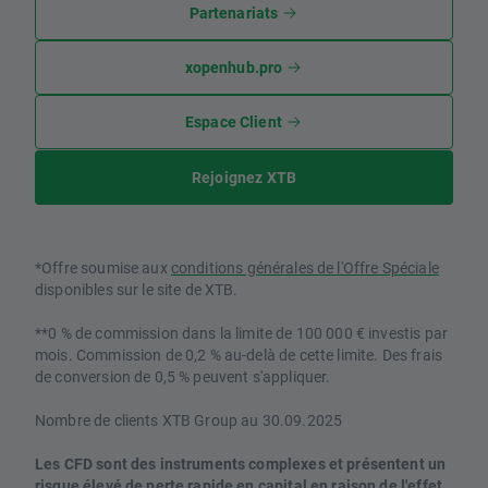
Partenariats
xopenhub.pro
Espace Client
Rejoignez XTB
*Offre soumise aux
conditions générales de l'Offre Spéciale
disponibles sur le site de XTB.
**0 % de commission dans la limite de 100 000 € investis par
mois. Commission de 0,2 % au-delà de cette limite. Des frais
de conversion de 0,5 % peuvent s'appliquer.
Nombre de clients XTB Group au 30.09.2025
Les CFD sont des instruments complexes et présentent un
risque élevé de perte rapide en capital en raison de l'effet