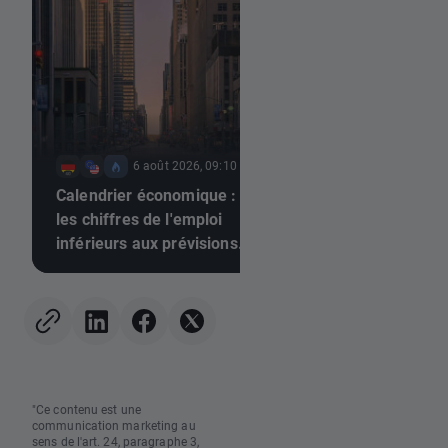
6 août 2026, 09:10
6 août 2026
Calendrier économique :
Avant l'ouverture d
les chiffres de l'emploi
marchés : Les acti
inférieurs aux prévisions
sous pression aprè
pourraient-ils pousser la
prises de bénéfices
Fed à relever ses taux ?
Street, le marché d
changes au point m
(06/08/2026)
"Ce contenu est une
communication marketing au
sens de l'art. 24, paragraphe 3,