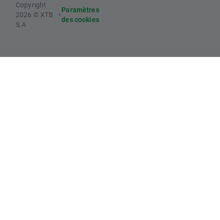
Copyright
Paramètres
2026 © XTB
•
des cookies
S.A