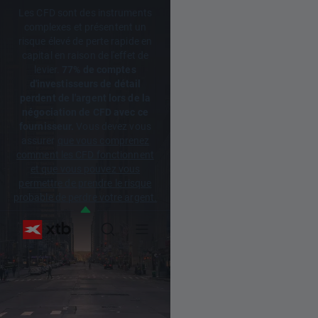
Les CFD sont des instruments
complexes et présentent un
risque élevé de perte rapide en
capital en raison de l'effet de
levier.
77% de comptes
d'investisseurs de détail
perdent de l'argent lors de la
négociation de CFD avec ce
fournisseur.
Vous devez vous
assurer
que vous comprenez
comment les CFD fonctionnent
et que vous pouvez vous
permettre de prendre le risque
probable de perdre votre argent.