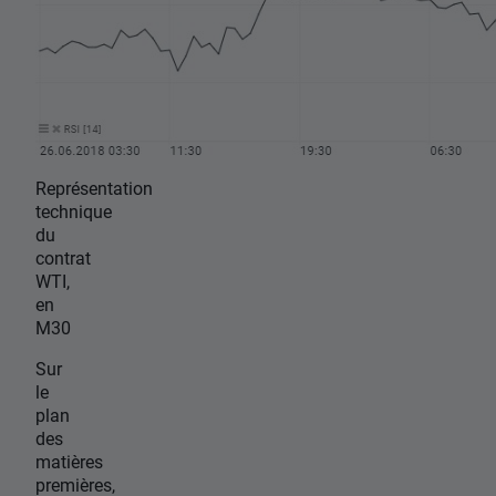
Représentation
technique
du
contrat
WTI,
en
M30
Sur
le
plan
des
matières
premières,