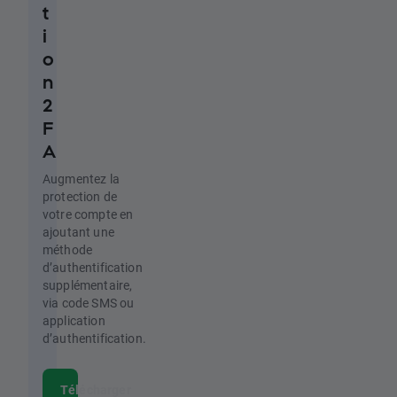
t
i
o
n
2
F
A
Augmentez la
protection de
votre compte en
ajoutant une
méthode
d’authentification
supplémentaire,
via code SMS ou
application
d’authentification.
Télécharger