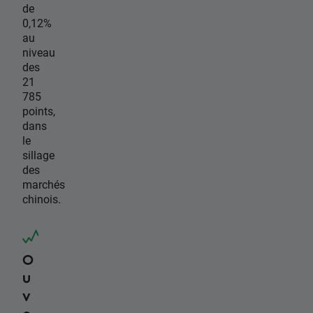
de
0,12%
au
niveau
des
21
785
points,
dans
le
sillage
des
marchés
chinois.
O
u
v