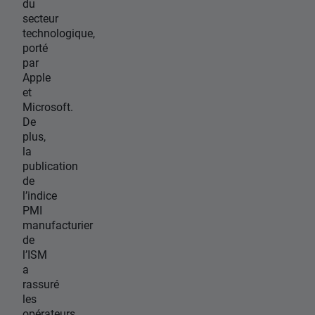
du
secteur
technologique,
porté
par
Apple
et
Microsoft.
De
plus,
la
publication
de
l’indice
PMI
manufacturier
de
l’ISM
a
rassuré
les
opérateurs