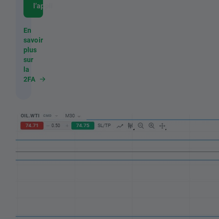
l’appli
En
savoir
plus
sur
la
2FA