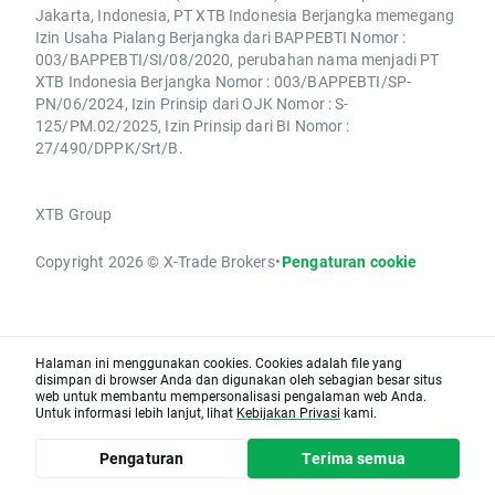
Jakarta, Indonesia, PT XTB Indonesia Berjangka memegang
Izin Usaha Pialang Berjangka dari BAPPEBTI Nomor :
003/BAPPEBTI/SI/08/2020, perubahan nama menjadi PT
XTB Indonesia Berjangka Nomor : 003/BAPPEBTI/SP-
PN/06/2024, Izin Prinsip dari OJK Nomor : S-
125/PM.02/2025, Izin Prinsip dari BI Nomor :
27/490/DPPK/Srt/B.
XTB Group
Copyright 2026 © X-Trade Brokers
•
Pengaturan cookie
Halaman ini menggunakan cookies. Cookies adalah file yang
disimpan di browser Anda dan digunakan oleh sebagian besar situs
web untuk membantu mempersonalisasi pengalaman web Anda.
Untuk informasi lebih lanjut, lihat
Kebijakan Privasi
kami.
Pengaturan
Terima semua