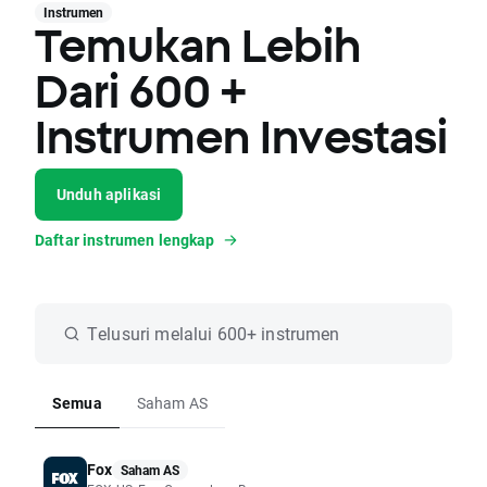
Instrumen
Temukan Lebih
Dari 600 +
Instrumen Investasi
Unduh aplikasi
Daftar instrumen lengkap
Telusuri melalui 600+ instrumen
Semua
Saham AS
Fox
Saham AS