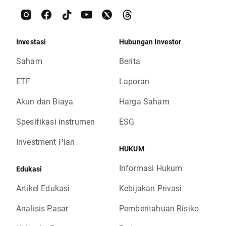
Investasi
Hubungan Investor
Saham
Berita
ETF
Laporan
Akun dan Biaya
Harga Saham
Spesifikasi instrumen
ESG
Investment Plan
HUKUM
Informasi Hukum
Edukasi
Artikel Edukasi
Kebijakan Privasi
Analisis Pasar
Pemberitahuan Risiko