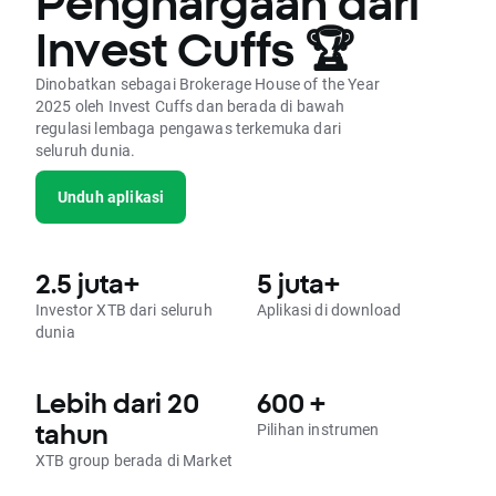
Penghargaan dari
Invest Cuffs 🏆
Dinobatkan sebagai Brokerage House of the Year
2025 oleh Invest Cuffs dan berada di bawah
regulasi lembaga pengawas terkemuka dari
seluruh dunia.
Unduh aplikasi
2.5 juta+
5 juta+
Investor XTB dari seluruh
Aplikasi di download
dunia
Lebih dari 20
600 +
tahun
Pilihan instrumen
XTB group berada di Market