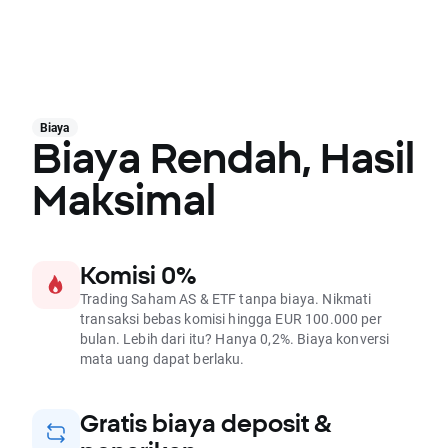
Biaya
Biaya Rendah, Hasil
Maksimal
Komisi 0%
Trading Saham AS & ETF tanpa biaya. Nikmati
transaksi bebas komisi hingga EUR 100.000 per
bulan. Lebih dari itu? Hanya 0,2%. Biaya konversi
mata uang dapat berlaku.
Gratis biaya deposit &