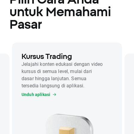
untuk Memahami
Pasar
Kursus Trading
Jelajahi konten edukasi dengan video
kursus di semua level, mulai dari
dasar hingga lanjutan. Semua
tersedia langsung di aplikasi.
Unduh aplikasi