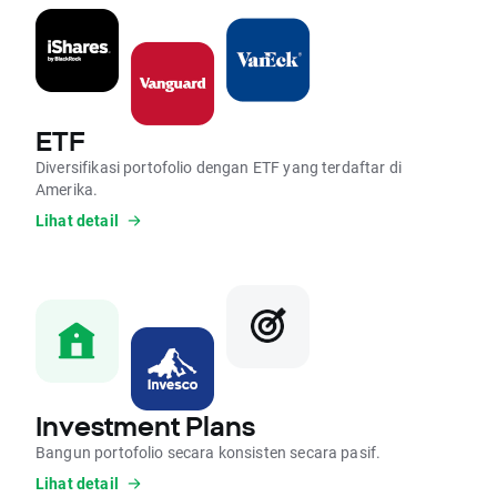
ETF
Diversifikasi portofolio dengan ETF yang terdaftar di
Amerika.
Lihat detail
Investment Plans
Bangun portofolio secara konsisten secara pasif.
Lihat detail