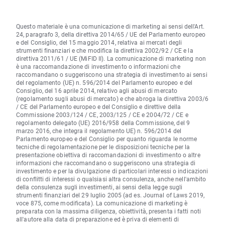
Questo materiale è una comunicazione di marketing ai sensi dell'Art.
24, paragrafo 3, della direttiva 2014/65 / UE del Parlamento europeo
e del Consiglio, del 15 maggio 2014, relativa ai mercati degli
strumenti finanziari e che modifica la direttiva 2002/92 / CE e la
direttiva 2011/61 / UE (MiFID II). La comunicazione di marketing non
è una raccomandazione di investimento o informazioni che
raccomandano o suggeriscono una strategia di investimento ai sensi
del regolamento (UE) n. 596/2014 del Parlamento europeo e del
Consiglio, del 16 aprile 2014, relativo agli abusi di mercato
(regolamento sugli abusi di mercato) e che abroga la direttiva 2003/6
/ CE del Parlamento europeo e del Consiglio e direttive della
Commissione 2003/124 / CE, 2003/125 / CE e 2004/72 / CE e
regolamento delegato (UE) 2016/958 della Commissione, del 9
marzo 2016, che integra il regolamento UE) n. 596/2014 del
Parlamento europeo e del Consiglio per quanto riguarda le norme
tecniche di regolamentazione per le disposizioni tecniche per la
presentazione obiettiva di raccomandazioni di investimento o altre
informazioni che raccomandano o suggeriscono una strategia di
investimento e per la divulgazione di particolari interessi o indicazioni
di conflitti di interessi o qualsiasi altra consulenza, anche nell'ambito
della consulenza sugli investimenti, ai sensi della legge sugli
strumenti finanziari del 29 luglio 2005 (ad es. Journal of Laws 2019,
voce 875, come modificata). La comunicazione di marketing è
preparata con la massima diligenza, obiettività, presenta i fatti noti
all'autore alla data di preparazione ed è priva di elementi di