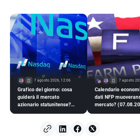
7 agosto 2026, 12:06
7 agosto 20
Grafico del giorno: cosa
Calendario economi
guiderà il mercato
dati NFP muoverann
azionario statunitense?
mercato? (07.08.20
(07.08.2026)