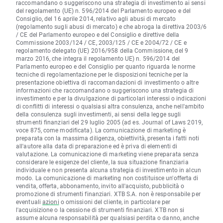
raccomandano o suggeriscono una strategia di investimento ai sensi
del regolamento (UE) n. 596/2014 del Parlamento europeo e del
Consiglio, del 16 aprile 2014, relativo agli abusi di mercato
(regolamento sugli abusi di mercato) e che abroga la direttiva 2003/6
/ CE del Parlamento europeo e del Consiglio e direttive della
Commissione 2003/124 / CE, 2003/125 / CE e 2004/72 / CE e
regolamento delegato (UE) 2016/958 della Commissione, del 9
marzo 2016, che integra il regolamento UE) n. 596/2014 del
Parlamento europeo e del Consiglio per quanto riguarda le norme
tecniche di regolamentazione per le disposizioni tecniche per la
presentazione obiettiva di raccomandazioni di investimento o altre
informazioni che raccomandano o suggeriscono una strategia di
investimento e per la divulgazione di particolari interessi o indicazioni
di conflitti di interessi o qualsiasi altra consulenza, anche nell'ambito
della consulenza sugli investimenti, ai sensi della legge sugli
strumenti finanziari del 29 luglio 2005 (ad es. Journal of Laws 2019,
voce 875, come modificata). La comunicazione di marketing è
preparata con la massima diligenza, obiettività, presenta i fatti noti
all'autore alla data di preparazione ed è priva di elementi di
valutazione. La comunicazione di marketing viene preparata senza
considerare le esigenze del cliente, la sua situazione finanziaria
individuale e non presenta alcuna strategia di investimento in alcun
modo. La comunicazione di marketing non costituisce un'offerta di
vendita, offerta, abbonamento, invito all'acquisto, pubblicità o
promozione di strumenti finanziari. XTB S.A. non è responsabile per
eventuali
azioni
o omissioni del cliente, in particolare per
l'acquisizione o la cessione di strumenti finanziari. XTB non si
assume alcuna responsabilità per qualsiasi perdita o danno, anche