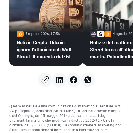
5 agosto 2026, 17:56
4 agosto 20
Notizie Crypto: Bitcoin
Notizie del mattino:
ignora l'ottimismo di Wall
Street torna all'att
Street. Il mercato rialzista
mentre Palantir ali
delle criptovalute è pronto
l'ottimismo sull'IA
a tornare?
Questo materiale è una comunicazione di marketing ai sensi dell'Art.
24, paragrafo 3, della direttiva 2014/65 / UE del Parlamento europeo
e del Consiglio, del 15 maggio 2014, relativa ai mercati degli
strumenti finanziari e che modifica la direttiva 2002/92 / CE e la
direttiva 2011/61 / UE (MiFID II). La comunicazione di marketing non
è una raccomandazione di investimento o informazioni che