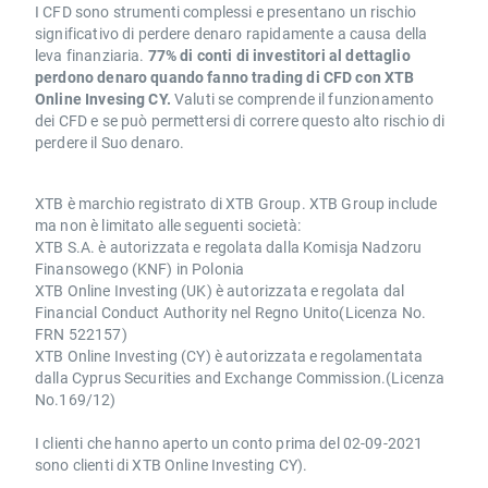
I CFD sono strumenti complessi e presentano un rischio
significativo di perdere denaro rapidamente a causa della
leva finanziaria.
77% di conti di investitori al dettaglio
perdono denaro quando fanno trading di CFD con XTB
Online Invesing CY.
Valuti se comprende il funzionamento
dei CFD e se può permettersi di correre questo alto rischio di
perdere il Suo denaro.
XTB è marchio registrato di XTB Group. XTB Group include
ma non è limitato alle seguenti società:
XTB S.A. è autorizzata e regolata dalla Komisja Nadzoru
Finansowego (KNF) in Polonia
XTB Online Investing (UK) è autorizzata e regolata dal
Financial Conduct Authority nel Regno Unito(Licenza No.
FRN 522157)
XTB Online Investing (CY) è autorizzata e regolamentata
dalla Cyprus Securities and Exchange Commission.(Licenza
No.169/12)
I clienti che hanno aperto un conto prima del 02-09-2021
sono clienti di XTB Online Investing CY).