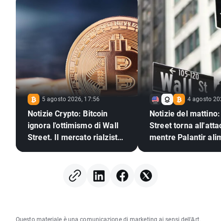
5 agosto 2026, 17:56
4 agosto 20
Notizie Crypto: Bitcoin
Notizie del mattino:
ignora l'ottimismo di Wall
Street torna all'att
Street. Il mercato rialzista
mentre Palantir ali
delle criptovalute è pronto
l'ottimismo sull'IA
a tornare?
Questo materiale è una comunicazione di marketing ai sensi dell'Art.