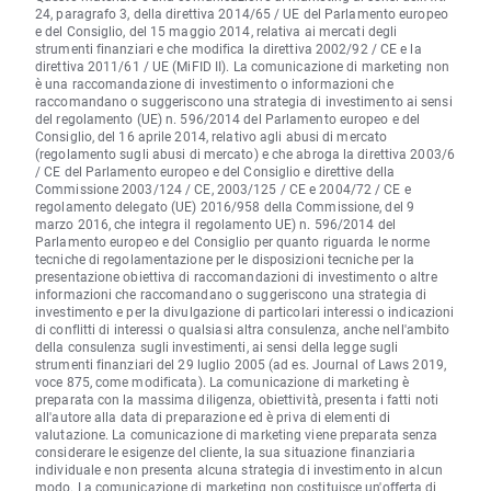
24, paragrafo 3, della direttiva 2014/65 / UE del Parlamento europeo
e del Consiglio, del 15 maggio 2014, relativa ai mercati degli
strumenti finanziari e che modifica la direttiva 2002/92 / CE e la
direttiva 2011/61 / UE (MiFID II). La comunicazione di marketing non
è una raccomandazione di investimento o informazioni che
raccomandano o suggeriscono una strategia di investimento ai sensi
del regolamento (UE) n. 596/2014 del Parlamento europeo e del
Consiglio, del 16 aprile 2014, relativo agli abusi di mercato
(regolamento sugli abusi di mercato) e che abroga la direttiva 2003/6
/ CE del Parlamento europeo e del Consiglio e direttive della
Commissione 2003/124 / CE, 2003/125 / CE e 2004/72 / CE e
regolamento delegato (UE) 2016/958 della Commissione, del 9
marzo 2016, che integra il regolamento UE) n. 596/2014 del
Parlamento europeo e del Consiglio per quanto riguarda le norme
tecniche di regolamentazione per le disposizioni tecniche per la
presentazione obiettiva di raccomandazioni di investimento o altre
informazioni che raccomandano o suggeriscono una strategia di
investimento e per la divulgazione di particolari interessi o indicazioni
di conflitti di interessi o qualsiasi altra consulenza, anche nell'ambito
della consulenza sugli investimenti, ai sensi della legge sugli
strumenti finanziari del 29 luglio 2005 (ad es. Journal of Laws 2019,
voce 875, come modificata). La comunicazione di marketing è
preparata con la massima diligenza, obiettività, presenta i fatti noti
all'autore alla data di preparazione ed è priva di elementi di
valutazione. La comunicazione di marketing viene preparata senza
considerare le esigenze del cliente, la sua situazione finanziaria
individuale e non presenta alcuna strategia di investimento in alcun
modo. La comunicazione di marketing non costituisce un'offerta di