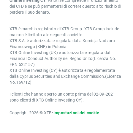
Online Invesing CY.
Valuti se comprende il funzionamento
dei CFD e se può permettersi di correre questo alto rischio di
perdere il Suo denaro.
XTB è marchio registrato di XTB Group. XTB Group include
ma non è limitato alle seguenti società:
XTB S.A. è autorizzata e regolata dalla Komisja Nadzoru
Finansowego (KNF) in Polonia
XTB Online Investing (UK) è autorizzata e regolata dal
Financial Conduct Authority nel Regno Unito(Licenza No.
FRN 522157)
XTB Online Investing (CY) è autorizzata e regolamentata
dalla Cyprus Securities and Exchange Commission.(Licenza
No.169/12)
I clienti che hanno aperto un conto prima del 02-09-2021
sono clienti di XTB Online Investing CY).
Copyright 2026 © XTB
•
Impostazioni dei cookie