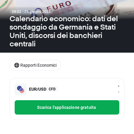
08:02 · 26 giugno 2023
Calendario economico: dati del
sondaggio da Germania e Stati
Uniti, discorsi dei banchieri
centrali
Rapporti Economici
-
EUR/USD
CFD
-
Scarica l'applicazione gratuita