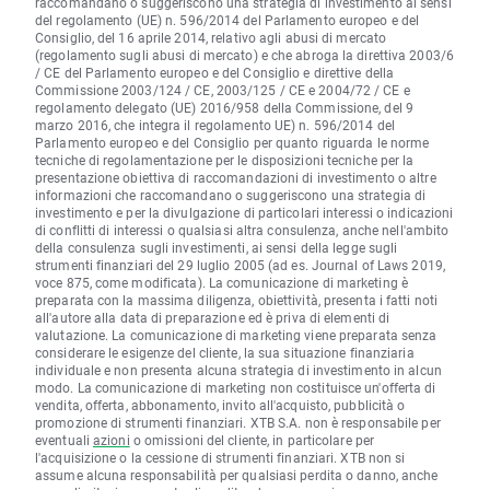
raccomandano o suggeriscono una strategia di investimento ai sensi
del regolamento (UE) n. 596/2014 del Parlamento europeo e del
Consiglio, del 16 aprile 2014, relativo agli abusi di mercato
(regolamento sugli abusi di mercato) e che abroga la direttiva 2003/6
/ CE del Parlamento europeo e del Consiglio e direttive della
Commissione 2003/124 / CE, 2003/125 / CE e 2004/72 / CE e
regolamento delegato (UE) 2016/958 della Commissione, del 9
marzo 2016, che integra il regolamento UE) n. 596/2014 del
Parlamento europeo e del Consiglio per quanto riguarda le norme
tecniche di regolamentazione per le disposizioni tecniche per la
presentazione obiettiva di raccomandazioni di investimento o altre
informazioni che raccomandano o suggeriscono una strategia di
investimento e per la divulgazione di particolari interessi o indicazioni
di conflitti di interessi o qualsiasi altra consulenza, anche nell'ambito
della consulenza sugli investimenti, ai sensi della legge sugli
strumenti finanziari del 29 luglio 2005 (ad es. Journal of Laws 2019,
voce 875, come modificata). La comunicazione di marketing è
preparata con la massima diligenza, obiettività, presenta i fatti noti
all'autore alla data di preparazione ed è priva di elementi di
valutazione. La comunicazione di marketing viene preparata senza
considerare le esigenze del cliente, la sua situazione finanziaria
individuale e non presenta alcuna strategia di investimento in alcun
modo. La comunicazione di marketing non costituisce un'offerta di
vendita, offerta, abbonamento, invito all'acquisto, pubblicità o
promozione di strumenti finanziari. XTB S.A. non è responsabile per
eventuali
azioni
o omissioni del cliente, in particolare per
l'acquisizione o la cessione di strumenti finanziari. XTB non si
assume alcuna responsabilità per qualsiasi perdita o danno, anche