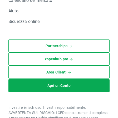
Calendario del mercato
Aiuto
Sicurezza online
Partnerships
xopenhub.pro
Area Clienti
Apri un Conto
Investire è rischioso. Investi responsabilmente.
AVVERTENZA SUL RISCHIO: I CFD sono strumenti complessi
e presentano un rischio significativo di perdere denaro