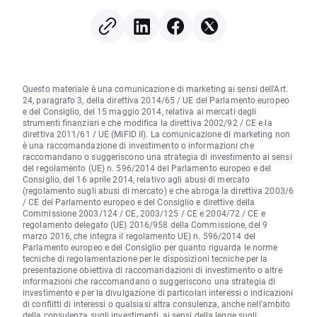
tassi?
Questo materiale è una comunicazione di marketing ai sensi dell'Art.
24, paragrafo 3, della direttiva 2014/65 / UE del Parlamento europeo
e del Consiglio, del 15 maggio 2014, relativa ai mercati degli
strumenti finanziari e che modifica la direttiva 2002/92 / CE e la
direttiva 2011/61 / UE (MiFID II). La comunicazione di marketing non
è una raccomandazione di investimento o informazioni che
raccomandano o suggeriscono una strategia di investimento ai sensi
del regolamento (UE) n. 596/2014 del Parlamento europeo e del
Consiglio, del 16 aprile 2014, relativo agli abusi di mercato
(regolamento sugli abusi di mercato) e che abroga la direttiva 2003/6
/ CE del Parlamento europeo e del Consiglio e direttive della
Commissione 2003/124 / CE, 2003/125 / CE e 2004/72 / CE e
regolamento delegato (UE) 2016/958 della Commissione, del 9
marzo 2016, che integra il regolamento UE) n. 596/2014 del
Parlamento europeo e del Consiglio per quanto riguarda le norme
tecniche di regolamentazione per le disposizioni tecniche per la
presentazione obiettiva di raccomandazioni di investimento o altre
informazioni che raccomandano o suggeriscono una strategia di
investimento e per la divulgazione di particolari interessi o indicazioni
di conflitti di interessi o qualsiasi altra consulenza, anche nell'ambito
della consulenza sugli investimenti, ai sensi della legge sugli