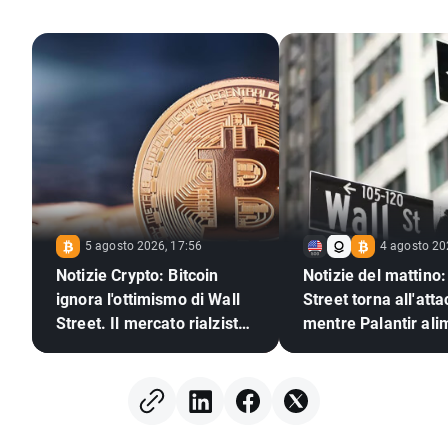
5 agosto 2026, 17:56
4 agosto 20
Notizie Crypto: Bitcoin
Notizie del mattino:
ignora l'ottimismo di Wall
Street torna all'att
Street. Il mercato rialzista
mentre Palantir ali
delle criptovalute è pronto
l'ottimismo sull'IA
a tornare?