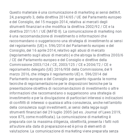
Questo materiale è una comunicazione di marketing ai sensi dell'Art.
24, paragrafo 3, della direttiva 2014/65 / UE del Parlamento europeo
e del Consiglio, del 15 maggio 2014, relativa ai mercati degli
strumenti finanziari e che modifica la direttiva 2002/92 / CE e la
direttiva 2011/61 / UE (MiFID II). La comunicazione di marketing non
è una raccomandazione di investimento o informazioni che
raccomandano o suggeriscono una strategia di investimento ai sensi
del regolamento (UE) n. 596/2014 del Parlamento europeo e del
Consiglio, del 16 aprile 2014, relativo agli abusi di mercato
(regolamento sugli abusi di mercato) e che abroga la direttiva 2003/6
/ CE del Parlamento europeo e del Consiglio e direttive della
Commissione 2003/124 / CE, 2003/125 / CE e 2004/72 / CE e
regolamento delegato (UE) 2016/958 della Commissione, del 9
marzo 2016, che integra il regolamento UE) n. 596/2014 del
Parlamento europeo e del Consiglio per quanto riguarda le norme
tecniche di regolamentazione per le disposizioni tecniche per la
presentazione obiettiva di raccomandazioni di investimento o altre
informazioni che raccomandano o suggeriscono una strategia di
investimento e per la divulgazione di particolari interessi o indicazioni
di conflitti di interessi o qualsiasi altra consulenza, anche nell'ambito
della consulenza sugli investimenti, ai sensi della legge sugli
strumenti finanziari del 29 luglio 2005 (ad es. Journal of Laws 2019,
voce 875, come modificata). La comunicazione di marketing è
preparata con la massima diligenza, obiettività, presenta i fatti noti
all'autore alla data di preparazione ed è priva di elementi di
valutazione. La comunicazione di marketing viene preparata senza