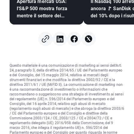
Apertura mercati USA:
Il Nasdaq 100 arret
l'S&P 500 mostra forza
ancora 🚩 SanDisk c
mentre il settore dei
del 10% dopo i risult
semiconduttori resta
semiconduttori sott
indietro 🚩
pressione
Questo materiale è una comunicazione di marketing ai sensi dell'Art.
24, paragrafo 3, della direttiva 2014/65 / UE del Parlamento europeo
e del Consiglio, del 15 maggio 2014, relativa ai mercati degli
strumenti finanziari e che modifica la direttiva 2002/92 / CE e la
direttiva 2011/61 / UE (MiFID II). La comunicazione di marketing non
è una raccomandazione di investimento o informazioni che
raccomandano o suggeriscono una strategia di investimento ai sensi
del regolamento (UE) n. 596/2014 del Parlamento europeo e del
Consiglio, del 16 aprile 2014, relativo agli abusi di mercato
(regolamento sugli abusi di mercato) e che abroga la direttiva 2003/6
/ CE del Parlamento europeo e del Consiglio e direttive della
Commissione 2003/124 / CE, 2003/125 / CE e 2004/72 / CE e
regolamento delegato (UE) 2016/958 della Commissione, del 9
marzo 2016, che integra il regolamento UE) n. 596/2014 del
Parlamento europeo e del Consiglio per quanto riguarda le norme