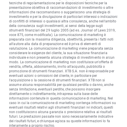
tecniche di regolamentazione per le disposizioni tecniche per la
presentazione obiettiva di raccomandazioni di investimento o altre
informazioni che raccomandano o suggeriscono una strategia di
investimento e per la divulgazione di particolari interessi o indicazioni
di conflitti di interessi o qualsiasi altra consulenza, anche nell'ambito
della consulenza sugli investimenti, ai sensi della legge sugli
strumenti finanziari del 29 luglio 2005 (ad es. Journal of Laws 2019,
voce 875, come modificata). La comunicazione di marketing è
preparata con la massima diligenza, obiettività, presenta i fatti noti
all'autore alla data di preparazione ed è priva di elementi di
valutazione. La comunicazione di marketing viene preparata senza
considerare le esigenze del cliente, la sua situazione finanziaria
individuale e non presenta alcuna strategia di investimento in alcun
modo. La comunicazione di marketing non costituisce un'offerta di
vendita, offerta, abbonamento, invito all'acquisto, pubblicità o
promozione di strumenti finanziari. XTB S.A. non è responsabile per
eventuali azioni o omissioni del cliente, in particolare per
l'acquisizione o la cessione di strumenti finanziari. XTB non si
assume alcuna responsabilità per qualsiasi perdita o danno, anche
senza limitazione, eventuali perdite, che possono insorgere
direttamente o indirettamente, intrapresa sulla base delle
informazioni contenute in questa comunicazione di marketing. Nel
caso in cui la comunicazione di marketing contenga informazioni su
eventuali risultati relativi agli strumenti finanziari ivi indicati, questi
non costituiscono alcuna garanzia o previsione relativa ai risultati
futuri. Le prestazioni passate non sono necessariamente indicative
dei risultati futuri, e chiunque agisca su queste informazioni lo fa
interamente a proprio rischio.