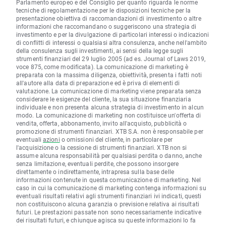
Parlamento europeo e del Consiglio per quanto riguarda le norme
tecniche di regolamentazione per le disposizioni tecniche per la
presentazione obiettiva di raccomandazioni di investimento o altre
informazioni che raccomandano o suggeriscono una strategia di
investimento e per la divulgazione di particolari interessi o indicazioni
di conflitti di interessi o qualsiasi altra consulenza, anche nell'ambito
della consulenza sugli investimenti, ai sensi della legge sugli
strumenti finanziari del 29 luglio 2005 (ad es. Journal of Laws 2019,
voce 875, come modificata). La comunicazione di marketing è
preparata con la massima diligenza, obiettività, presenta i fatti noti
all'autore alla data di preparazione ed è priva di elementi di
valutazione. La comunicazione di marketing viene preparata senza
considerare le esigenze del cliente, la sua situazione finanziaria
individuale e non presenta alcuna strategia di investimento in alcun
modo. La comunicazione di marketing non costituisce un'offerta di
vendita, offerta, abbonamento, invito all'acquisto, pubblicità o
promozione di strumenti finanziari. XTB S.A. non è responsabile per
eventuali
azioni
o omissioni del cliente, in particolare per
l'acquisizione o la cessione di strumenti finanziari. XTB non si
assume alcuna responsabilità per qualsiasi perdita o danno, anche
senza limitazione, eventuali perdite, che possono insorgere
direttamente o indirettamente, intrapresa sulla base delle
informazioni contenute in questa comunicazione di marketing. Nel
caso in cui la comunicazione di marketing contenga informazioni su
eventuali risultati relativi agli strumenti finanziari ivi indicati, questi
non costituiscono alcuna garanzia o previsione relativa ai risultati
futuri. Le prestazioni passate non sono necessariamente indicative
dei risultati futuri, e chiunque agisca su queste informazioni lo fa