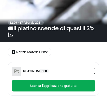
12:06 · 17 febbraio 2021
🚐Il platino scende di quasi il 3%
📉
Notizie Materie Prime
-
PLATINUM
CFD
-
Scarica l'applicazione gratuita