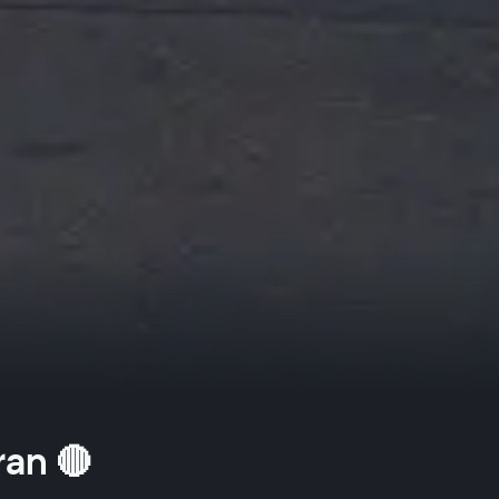
Iran 🔴