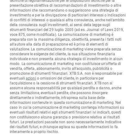
tecniche di regolamentazione per le disposizioni tecniche per la
presentazione obiettiva di raccomandazioni di investimento o altre
informazioni che raccomandano o suggeriscono una strategia di
investimento e per la divulgazione di particolari interessi o indicazioni
di conflitti di interessi o qualsiasi altra consulenza, anche nell'ambito
della consulenza sugli investimenti, ai sensi della legge sugli
strumenti finanziari del 29 luglio 2005 (ad es. Journal of Laws 2019,
voce 875, come modificata). La comunicazione di marketing è
preparata con la massima diligenza, obiettività, presenta i fatti noti
all'autore alla data di preparazione ed è priva di elementi di
valutazione. La comunicazione di marketing viene preparata senza
considerare le esigenze del cliente, la sua situazione finanziaria
individuale e non presenta alcuna strategia di investimento in alcun
modo. La comunicazione di marketing non costituisce un'offerta di
vendita, offerta, abbonamento, invito all'acquisto, pubblicità o
promozione di strumenti finanziari. XTB S.A. non è responsabile per
eventuali
azioni
o omissioni del cliente, in particolare per
l'acquisizione o la cessione di strumenti finanziari. XTB non si
assume alcuna responsabilità per qualsiasi perdita o danno, anche
senza limitazione, eventuali perdite, che possono insorgere
direttamente o indirettamente, intrapresa sulla base delle
informazioni contenute in questa comunicazione di marketing. Nel
caso in cui la comunicazione di marketing contenga informazioni su
eventuali risultati relativi agli strumenti finanziari ivi indicati, questi
non costituiscono alcuna garanzia o previsione relativa ai risultati
futuri. Le prestazioni passate non sono necessariamente indicative
dei risultati futuri, e chiunque agisca su queste informazioni lo fa
interamente a proprio rischio.