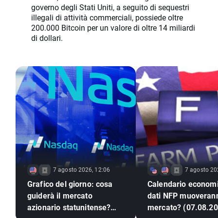
governo degli Stati Uniti, a seguito di sequestri
illegali di attività commerciali, possiede oltre
200.000 Bitcoin per un valore di oltre 14 miliardi
di dollari.
7 agosto 2026, 12:06
7 agosto 20
Grafico del giorno: cosa
Calendario economi
guiderà il mercato
dati NFP muoverann
azionario statunitense?
mercato? (07.08.20