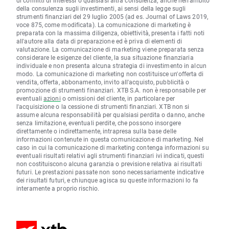
di conflitti di interessi o qualsiasi altra consulenza, anche nell'ambito
della consulenza sugli investimenti, ai sensi della legge sugli
strumenti finanziari del 29 luglio 2005 (ad es. Journal of Laws 2019,
voce 875, come modificata). La comunicazione di marketing è
preparata con la massima diligenza, obiettività, presenta i fatti noti
all'autore alla data di preparazione ed è priva di elementi di
valutazione. La comunicazione di marketing viene preparata senza
considerare le esigenze del cliente, la sua situazione finanziaria
individuale e non presenta alcuna strategia di investimento in alcun
modo. La comunicazione di marketing non costituisce un'offerta di
vendita, offerta, abbonamento, invito all'acquisto, pubblicità o
promozione di strumenti finanziari. XTB S.A. non è responsabile per
eventuali
azioni
o omissioni del cliente, in particolare per
l'acquisizione o la cessione di strumenti finanziari. XTB non si
assume alcuna responsabilità per qualsiasi perdita o danno, anche
senza limitazione, eventuali perdite, che possono insorgere
direttamente o indirettamente, intrapresa sulla base delle
informazioni contenute in questa comunicazione di marketing. Nel
caso in cui la comunicazione di marketing contenga informazioni su
eventuali risultati relativi agli strumenti finanziari ivi indicati, questi
non costituiscono alcuna garanzia o previsione relativa ai risultati
futuri. Le prestazioni passate non sono necessariamente indicative
dei risultati futuri, e chiunque agisca su queste informazioni lo fa
interamente a proprio rischio.