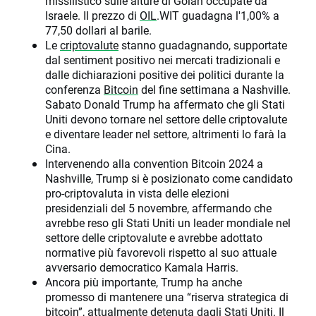
missilistico sulle alture di Golan occupate da
Israele. Il prezzo di
OIL
.WIT guadagna l'1,00% a
77,50 dollari al barile.
Le
criptovalute
stanno guadagnando, supportate
dal sentiment positivo nei mercati tradizionali e
dalle dichiarazioni positive dei politici durante la
conferenza
Bitcoin
del fine settimana a Nashville.
Sabato Donald Trump ha affermato che gli Stati
Uniti devono tornare nel settore delle criptovalute
e diventare leader nel settore, altrimenti lo farà la
Cina.
Intervenendo alla convention Bitcoin 2024 a
Nashville, Trump si è posizionato come candidato
pro-criptovaluta in vista delle elezioni
presidenziali del 5 novembre, affermando che
avrebbe reso gli Stati Uniti un leader mondiale nel
settore delle criptovalute e avrebbe adottato
normative più favorevoli rispetto al suo attuale
avversario democratico Kamala Harris.
Ancora più importante, Trump ha anche
promesso di mantenere una “riserva strategica di
bitcoin”, attualmente detenuta dagli Stati Uniti. Il