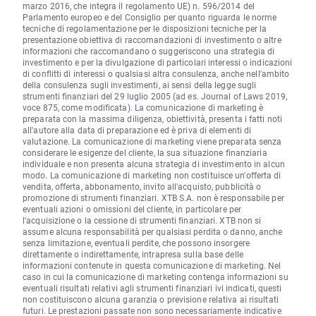
marzo 2016, che integra il regolamento UE) n. 596/2014 del
Parlamento europeo e del Consiglio per quanto riguarda le norme
tecniche di regolamentazione per le disposizioni tecniche per la
presentazione obiettiva di raccomandazioni di investimento o altre
informazioni che raccomandano o suggeriscono una strategia di
investimento e per la divulgazione di particolari interessi o indicazioni
di conflitti di interessi o qualsiasi altra consulenza, anche nell'ambito
della consulenza sugli investimenti, ai sensi della legge sugli
strumenti finanziari del 29 luglio 2005 (ad es. Journal of Laws 2019,
voce 875, come modificata). La comunicazione di marketing è
preparata con la massima diligenza, obiettività, presenta i fatti noti
all'autore alla data di preparazione ed è priva di elementi di
valutazione. La comunicazione di marketing viene preparata senza
considerare le esigenze del cliente, la sua situazione finanziaria
individuale e non presenta alcuna strategia di investimento in alcun
modo. La comunicazione di marketing non costituisce un'offerta di
vendita, offerta, abbonamento, invito all'acquisto, pubblicità o
promozione di strumenti finanziari. XTB S.A. non è responsabile per
eventuali azioni o omissioni del cliente, in particolare per
l'acquisizione o la cessione di strumenti finanziari. XTB non si
assume alcuna responsabilità per qualsiasi perdita o danno, anche
senza limitazione, eventuali perdite, che possono insorgere
direttamente o indirettamente, intrapresa sulla base delle
informazioni contenute in questa comunicazione di marketing. Nel
caso in cui la comunicazione di marketing contenga informazioni su
eventuali risultati relativi agli strumenti finanziari ivi indicati, questi
non costituiscono alcuna garanzia o previsione relativa ai risultati
futuri. Le prestazioni passate non sono necessariamente indicative