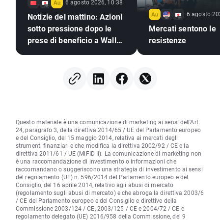
6 agosto 2026, 10:38
6 agosto 20
Notizie del mattino: Azioni
sotto pressione dopo le
Mercati sentono le
prese di beneficio a Wall
resistenze
Street, mercati valutari
immobili (06.08.2026)
Questo materiale è una comunicazione di marketing ai sensi dell'Art.
24, paragrafo 3, della direttiva 2014/65 / UE del Parlamento europeo
e del Consiglio, del 15 maggio 2014, relativa ai mercati degli
strumenti finanziari e che modifica la direttiva 2002/92 / CE e la
direttiva 2011/61 / UE (MiFID II). La comunicazione di marketing non
è una raccomandazione di investimento o informazioni che
raccomandano o suggeriscono una strategia di investimento ai sensi
del regolamento (UE) n. 596/2014 del Parlamento europeo e del
Consiglio, del 16 aprile 2014, relativo agli abusi di mercato
(regolamento sugli abusi di mercato) e che abroga la direttiva 2003/6
/ CE del Parlamento europeo e del Consiglio e direttive della
Commissione 2003/124 / CE, 2003/125 / CE e 2004/72 / CE e
regolamento delegato (UE) 2016/958 della Commissione, del 9