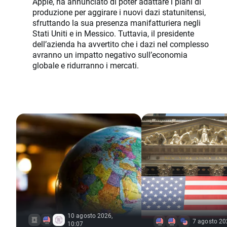
Apple, ha annunciato di poter adattare i piani di
produzione per aggirare i nuovi dazi statunitensi,
sfruttando la sua presenza manifatturiera negli
Stati Uniti e in Messico. Tuttavia, il presidente
dell’azienda ha avvertito che i dazi nel complesso
avranno un impatto negativo sull’economia
globale e ridurranno i mercati.
10 agosto 2026,
7 agosto 20
10:07