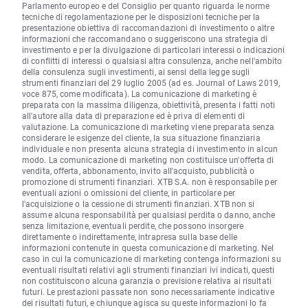
Parlamento europeo e del Consiglio per quanto riguarda le norme
tecniche di regolamentazione per le disposizioni tecniche per la
presentazione obiettiva di raccomandazioni di investimento o altre
informazioni che raccomandano o suggeriscono una strategia di
investimento e per la divulgazione di particolari interessi o indicazioni
di conflitti di interessi o qualsiasi altra consulenza, anche nell'ambito
della consulenza sugli investimenti, ai sensi della legge sugli
strumenti finanziari del 29 luglio 2005 (ad es. Journal of Laws 2019,
voce 875, come modificata). La comunicazione di marketing è
preparata con la massima diligenza, obiettività, presenta i fatti noti
all'autore alla data di preparazione ed è priva di elementi di
valutazione. La comunicazione di marketing viene preparata senza
considerare le esigenze del cliente, la sua situazione finanziaria
individuale e non presenta alcuna strategia di investimento in alcun
modo. La comunicazione di marketing non costituisce un'offerta di
vendita, offerta, abbonamento, invito all'acquisto, pubblicità o
promozione di strumenti finanziari. XTB S.A. non è responsabile per
eventuali azioni o omissioni del cliente, in particolare per
l'acquisizione o la cessione di strumenti finanziari. XTB non si
assume alcuna responsabilità per qualsiasi perdita o danno, anche
senza limitazione, eventuali perdite, che possono insorgere
direttamente o indirettamente, intrapresa sulla base delle
informazioni contenute in questa comunicazione di marketing. Nel
caso in cui la comunicazione di marketing contenga informazioni su
eventuali risultati relativi agli strumenti finanziari ivi indicati, questi
non costituiscono alcuna garanzia o previsione relativa ai risultati
futuri. Le prestazioni passate non sono necessariamente indicative
dei risultati futuri, e chiunque agisca su queste informazioni lo fa