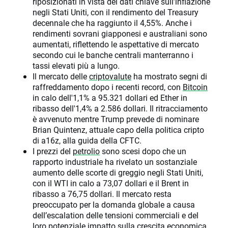
riposizionati in vista dei dati chiave sull’inflazione
negli Stati Uniti, con il rendimento del Treasury
decennale che ha raggiunto il 4,55%. Anche i
rendimenti sovrani giapponesi e australiani sono
aumentati, riflettendo le aspettative di mercato
secondo cui le banche centrali manterranno i
tassi elevati più a lungo.
Il mercato delle
criptovalute
ha mostrato segni di
raffreddamento dopo i recenti record, con
Bitcoin
in calo dell'1,1% a 95.321 dollari ed Ether in
ribasso dell'1,4% a 2.586 dollari. Il ritracciamento
è avvenuto mentre Trump prevede di nominare
Brian Quintenz, attuale capo della politica cripto
di a16z, alla guida della CFTC.
I prezzi del
petrolio
sono scesi dopo che un
rapporto industriale ha rivelato un sostanziale
aumento delle scorte di greggio negli Stati Uniti,
con il WTI in calo a 73,07 dollari e il Brent in
ribasso a 76,75 dollari. Il mercato resta
preoccupato per la domanda globale a causa
dell’escalation delle tensioni commerciali e del
loro potenziale impatto sulla crescita economica.