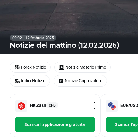
09:02 · 12 febbraio 2025
Notizie del mattino (12.02.2025)
Forex Notizie
Notizie Materie Prime
Indici Notizie
Notizie Criptovalute
-
HK.cash
EUR/US
CFD
-
Scarica l'applicazione gratuita
Scarica l'a