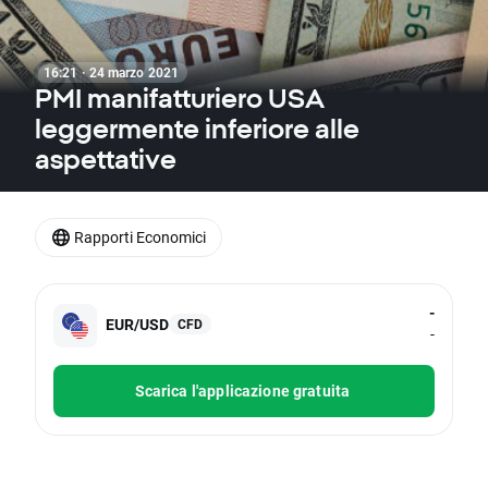
16:21 · 24 marzo 2021
PMI manifatturiero USA
leggermente inferiore alle
aspettative
Rapporti Economici
-
EUR/USD
CFD
-
Scarica l'applicazione gratuita