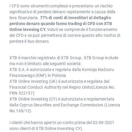
I CFD sono strumenti complessi e presentano un rischio
significativo di perdere denaro rapidamente a causa della
leva finanziaria.
77% di conti di investitori al dettaglio
perdono denaro quando fanno trading di CFD con XTB
Online Invesing CY.
Valuti se comprende il funzionamento
dei CFD e se può permettersi di correre questo alto rischio di
perdere il Suo denaro.
XTB è marchio registrato di XTB Group. XTB Group include
ma non è limitato alle seguenti società:
XTB S.A. è autorizzata e regolata dalla Komisja Nadzoru
Finansowego (KNF) in Polonia
XTB Online Investing (UK) è autorizzata e regolata dal
Financial Conduct Authority nel Regno Unito(Licenza No.
FRN 522157)
XTB Online Investing (CY) è autorizzata e regolamentata
dalla Cyprus Securities and Exchange Commission.(Licenza
No.169/12)
I clienti che hanno aperto un conto prima del 02-09-2021
sono clienti di XTB Online Investing CY).