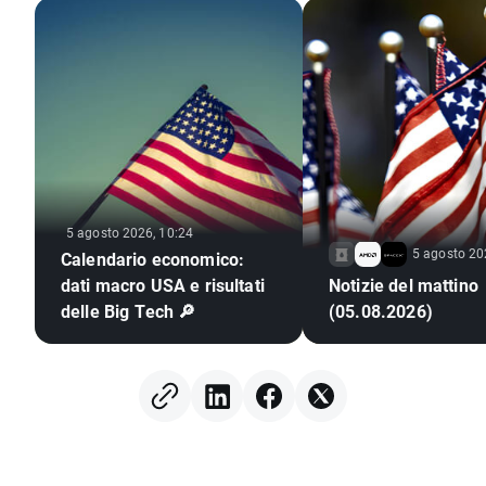
5 agosto 2026, 10:24
5 agosto 20
Calendario economico:
dati macro USA e risultati
Notizie del mattino
delle Big Tech 🔎
(05.08.2026)