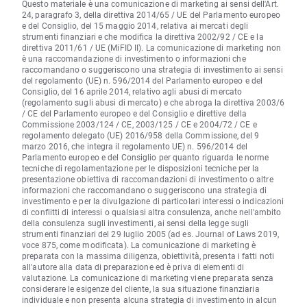
Questo materiale è una comunicazione di marketing ai sensi dell'Art.
24, paragrafo 3, della direttiva 2014/65 / UE del Parlamento europeo
e del Consiglio, del 15 maggio 2014, relativa ai mercati degli
strumenti finanziari e che modifica la direttiva 2002/92 / CE e la
direttiva 2011/61 / UE (MiFID II). La comunicazione di marketing non
è una raccomandazione di investimento o informazioni che
raccomandano o suggeriscono una strategia di investimento ai sensi
del regolamento (UE) n. 596/2014 del Parlamento europeo e del
Consiglio, del 16 aprile 2014, relativo agli abusi di mercato
(regolamento sugli abusi di mercato) e che abroga la direttiva 2003/6
/ CE del Parlamento europeo e del Consiglio e direttive della
Commissione 2003/124 / CE, 2003/125 / CE e 2004/72 / CE e
regolamento delegato (UE) 2016/958 della Commissione, del 9
marzo 2016, che integra il regolamento UE) n. 596/2014 del
Parlamento europeo e del Consiglio per quanto riguarda le norme
tecniche di regolamentazione per le disposizioni tecniche per la
presentazione obiettiva di raccomandazioni di investimento o altre
informazioni che raccomandano o suggeriscono una strategia di
investimento e per la divulgazione di particolari interessi o indicazioni
di conflitti di interessi o qualsiasi altra consulenza, anche nell'ambito
della consulenza sugli investimenti, ai sensi della legge sugli
strumenti finanziari del 29 luglio 2005 (ad es. Journal of Laws 2019,
voce 875, come modificata). La comunicazione di marketing è
preparata con la massima diligenza, obiettività, presenta i fatti noti
all'autore alla data di preparazione ed è priva di elementi di
valutazione. La comunicazione di marketing viene preparata senza
considerare le esigenze del cliente, la sua situazione finanziaria
individuale e non presenta alcuna strategia di investimento in alcun