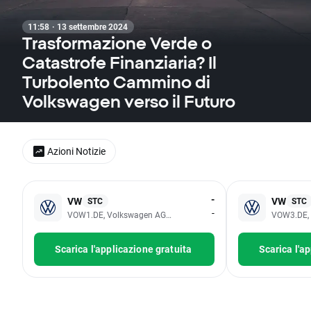
11:58 · 13 settembre 2024
Trasformazione Verde o
Catastrofe Finanziaria? Il
Turbolento Cammino di
Volkswagen verso il Futuro
Azioni Notizie
-
VW
VW
STC
STC
-
VOW1.DE, Volkswagen AG- Common Shares
VOW3.DE, 
Scarica l'applicazione gratuita
Scarica l'a