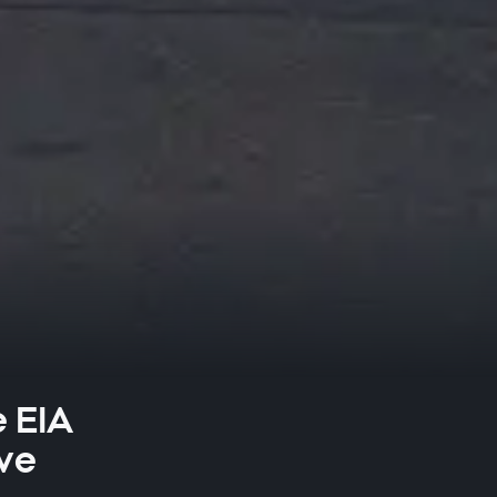
e EIA
ive