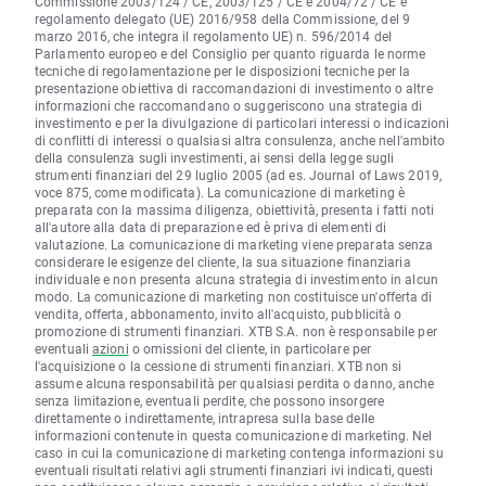
Commissione 2003/124 / CE, 2003/125 / CE e 2004/72 / CE e
regolamento delegato (UE) 2016/958 della Commissione, del 9
marzo 2016, che integra il regolamento UE) n. 596/2014 del
Parlamento europeo e del Consiglio per quanto riguarda le norme
tecniche di regolamentazione per le disposizioni tecniche per la
presentazione obiettiva di raccomandazioni di investimento o altre
informazioni che raccomandano o suggeriscono una strategia di
investimento e per la divulgazione di particolari interessi o indicazioni
di conflitti di interessi o qualsiasi altra consulenza, anche nell'ambito
della consulenza sugli investimenti, ai sensi della legge sugli
strumenti finanziari del 29 luglio 2005 (ad es. Journal of Laws 2019,
voce 875, come modificata). La comunicazione di marketing è
preparata con la massima diligenza, obiettività, presenta i fatti noti
all'autore alla data di preparazione ed è priva di elementi di
valutazione. La comunicazione di marketing viene preparata senza
considerare le esigenze del cliente, la sua situazione finanziaria
individuale e non presenta alcuna strategia di investimento in alcun
modo. La comunicazione di marketing non costituisce un'offerta di
vendita, offerta, abbonamento, invito all'acquisto, pubblicità o
promozione di strumenti finanziari. XTB S.A. non è responsabile per
eventuali
azioni
o omissioni del cliente, in particolare per
l'acquisizione o la cessione di strumenti finanziari. XTB non si
assume alcuna responsabilità per qualsiasi perdita o danno, anche
senza limitazione, eventuali perdite, che possono insorgere
direttamente o indirettamente, intrapresa sulla base delle
informazioni contenute in questa comunicazione di marketing. Nel
caso in cui la comunicazione di marketing contenga informazioni su
eventuali risultati relativi agli strumenti finanziari ivi indicati, questi