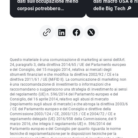
dati sull'occupazione meno
dati macro USA e ris
corposi potrebbero
delle Big Tech 🔎
spingere la Fed ad alzare i
tassi?
Questo materiale è una comunicazione di marketing ai sensi dell'Art.
24, paragrafo 3, della direttiva 2014/65 / UE del Parlamento europeo
e del Consiglio, del 15 maggio 2014, relativa ai mercati degli
strumenti finanziari e che modifica la direttiva 2002/92 / CE e la
direttiva 2011/61 / UE (MiFID II). La comunicazione di marketing non
è una raccomandazione di investimento o informazioni che
raccomandano o suggeriscono una strategia di investimento ai sensi
del regolamento (UE) n. 596/2014 del Parlamento europeo e del
Consiglio, del 16 aprile 2014, relativo agli abusi di mercato
(regolamento sugli abusi di mercato) e che abroga la direttiva 2003/6
/ CE del Parlamento europeo e del Consiglio e direttive della
Commissione 2003/124 / CE, 2003/125 / CE e 2004/72 / CE e
regolamento delegato (UE) 2016/958 della Commissione, del 9
marzo 2016, che integra il regolamento UE) n. 596/2014 del
Parlamento europeo e del Consiglio per quanto riguarda le norme
tecniche di regolamentazione per le disposizioni tecniche per la