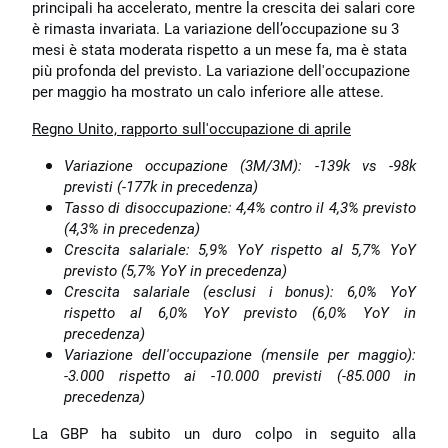
principali ha accelerato, mentre la crescita dei salari core
è rimasta invariata. La variazione dell’occupazione su 3
mesi è stata moderata rispetto a un mese fa, ma è stata
più profonda del previsto. La variazione dell'occupazione
per maggio ha mostrato un calo inferiore alle attese.
Regno Unito, rapporto sull'occupazione di aprile
Variazione occupazione (3M/3M): -139k vs -98k
previsti (-177k in precedenza)
Tasso di disoccupazione: 4,4% contro il 4,3% previsto
(4,3% in precedenza)
Crescita salariale: 5,9% YoY rispetto al 5,7% YoY
previsto (5,7% YoY in precedenza)
Crescita salariale (esclusi i bonus): 6,0% YoY
rispetto al 6,0% YoY previsto (6,0% YoY in
precedenza)
Variazione dell'occupazione (mensile per maggio):
-3.000 rispetto ai -10.000 previsti (-85.000 in
precedenza)
La GBP ha subito un duro colpo in seguito alla