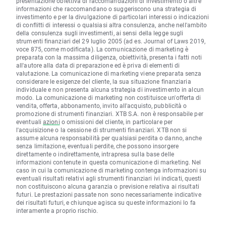
presentazione obiettiva di raccomandazioni di investimento o altre
informazioni che raccomandano o suggeriscono una strategia di
investimento e per la divulgazione di particolari interessi o indicazioni
di conflitti di interessi o qualsiasi altra consulenza, anche nell'ambito
della consulenza sugli investimenti, ai sensi della legge sugli
strumenti finanziari del 29 luglio 2005 (ad es. Journal of Laws 2019,
voce 875, come modificata). La comunicazione di marketing è
preparata con la massima diligenza, obiettività, presenta i fatti noti
all'autore alla data di preparazione ed è priva di elementi di
valutazione. La comunicazione di marketing viene preparata senza
considerare le esigenze del cliente, la sua situazione finanziaria
individuale e non presenta alcuna strategia di investimento in alcun
modo. La comunicazione di marketing non costituisce un'offerta di
vendita, offerta, abbonamento, invito all'acquisto, pubblicità o
promozione di strumenti finanziari. XTB S.A. non è responsabile per
eventuali
azioni
o omissioni del cliente, in particolare per
l'acquisizione o la cessione di strumenti finanziari. XTB non si
assume alcuna responsabilità per qualsiasi perdita o danno, anche
senza limitazione, eventuali perdite, che possono insorgere
direttamente o indirettamente, intrapresa sulla base delle
informazioni contenute in questa comunicazione di marketing. Nel
caso in cui la comunicazione di marketing contenga informazioni su
eventuali risultati relativi agli strumenti finanziari ivi indicati, questi
non costituiscono alcuna garanzia o previsione relativa ai risultati
futuri. Le prestazioni passate non sono necessariamente indicative
dei risultati futuri, e chiunque agisca su queste informazioni lo fa
interamente a proprio rischio.